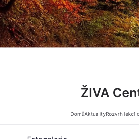
Přeskočit
na
obsah
ŽIVA Cent
Domů
Aktuality
Rozvrh lekcí