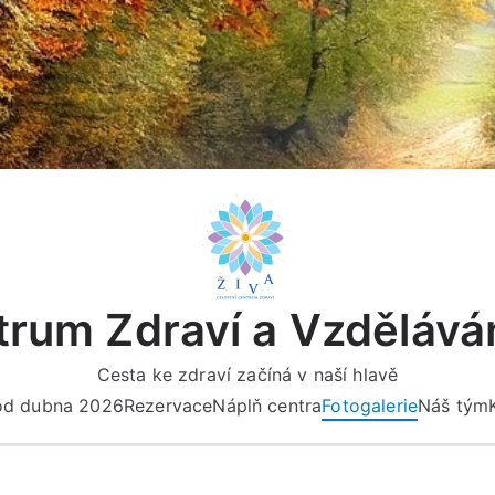
rum Zdraví a Vzdělává
Cesta ke zdraví začíná v naší hlavě
 od dubna 2026
Rezervace
Náplň centra
Fotogalerie
Náš tým