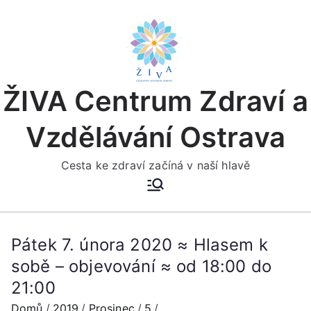
Přeskočit
na
obsah
ŽIVA Centrum Zdraví a
Vzdělávání Ostrava
Cesta ke zdraví začíná v naší hlavě
Pátek 7. února 2020 ≈ Hlasem k
sobě – objevování ≈ od 18:00 do
21:00
Domů
2019
Prosinec
5