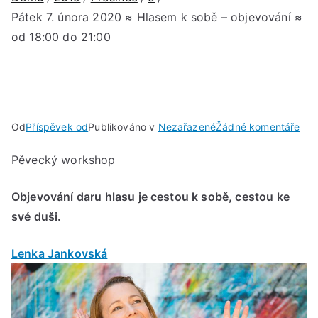
Pátek 7. února 2020 ≈ Hlasem k sobě – objevování ≈
od 18:00 do 21:00
u
Od
Příspěvek od
Publikováno v
Nezařazené
Žádné komentáře
Pát
Pěvecký workshop
7.
úno
Objevování daru hlasu je cestou k sobě, cestou ke
202
≈
své duši.
Hla
k
Lenka Jankovská
sob
–
obj