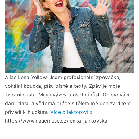
≈
od
18:
do
21:
Alias Lena Yellow. Jsem profesionální zpěvačka,
vokální koučka, píšu písně a texty. Zpěv je moje
životní cesta. Miluji výzvy a osobní růst. Objevování
daru hlasu a vědomá práce s tělem mě den za dnem
přivádí k hlubšímu
Více o lektorovi »
https://www.naucmese.cz/lenka-jankovska