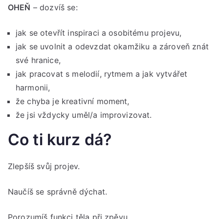
OHEŇ
– dozvíš se:
jak se otevřít inspiraci a osobitému projevu,
jak se uvolnit a odevzdat okamžiku a zároveň znát
své hranice,
jak pracovat s melodií, rytmem a jak vytvářet
harmonii,
že chyba je kreativní moment,
že jsi vždycky uměl/a improvizovat.
Co ti kurz dá?
Zlepšíš svůj projev.
Naučíš se správně dýchat.
Porozumíš funkci těla při zpěvu.