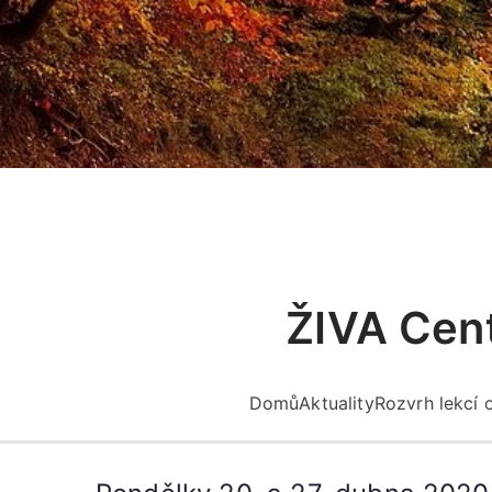
Přeskočit
na
obsah
ŽIVA Cent
Domů
Aktuality
Rozvrh lekcí