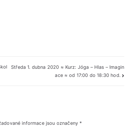
od
17:30
do
21:00
hod.
Škol
Středa 1. dubna 2020 ≈ Kurz: Jóga – Hlas – Imagin
ace ≈ od 17:00 do 18:30 hod.
žadované informace jsou označeny
*