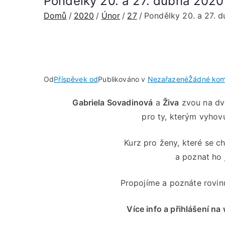
Pondělky 20. a 27. dubna 2020
Domů
2020
Únor
27
Pondělky 20. a 27. 
Od
Příspěvek od
Publikováno v
Nezařazené
Žádné kom
Gabriela Sovadinová
a
Živa
zvou na dvo
pro ty, kterým vyhovu
Kurz pro ženy, které se c
a poznat ho 
Propojíme a poznáte rovin
Více info a přihlášení n