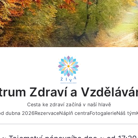
rum Zdraví a Vzdělává
Cesta ke zdraví začíná v naší hlavě
 od dubna 2026
Rezervace
Náplň centra
Fotogalerie
Náš tým