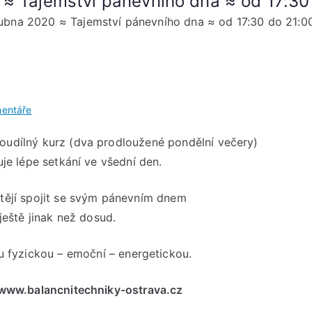
 ≈ Tajemství pánevního dna ≈ od 17:30
dubna 2020 ≈ Tajemství pánevního dna ≈ od 17:30 do 21:0
u
entáře
Pondělky
udílný kurz (dva prodloužené pondělní večery)
20.
je lépe setkání ve všední den.
a
27.
dubna
htějí spojit se svým pánevním dnem
2020
ještě jinak než dosud.
≈
Tajemství
u fyzickou – emoční – energetickou.
pánevního
dna
a www.balancnitechniky-ostrava.cz
≈