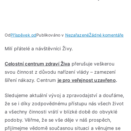
u
Od
Příspěvek od
Publikováno v
Nezařazené
Žádné komentáře
Pře
Milí přátelé a návštěvníci Živy.
činn
z
Celostní centrum zdraví Živa
přerušuje veškerou
dův
naří
svou činnost z důvodu nařízení vlády – zamezení
vlá
šíření nákazy. Centrum
je pro veřejnost uzavřeno
.
Sledujeme aktuální vývoj a zpravodajství a doufáme,
že se i díky zodpovědnému přístupu nás všech život
a všechny činnosti vrátí v blízké době do obvyklé
podoby. Věřme, že se vše děje v náš prospěch,
přijímejme vědomě současnou situaci a věnujme se