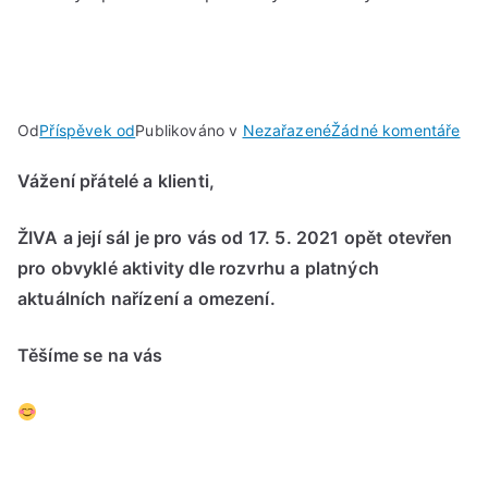
u
Od
Příspěvek od
Publikováno v
Nezařazené
Žádné komentáře
Sál
Vážení přátelé a klienti,
Živ
opě
ŽIVA a její sál je pro vás od 17. 5. 2021 opět otevřen
ote
pro
pro obvyklé aktivity dle rozvrhu a platných
obv
aktuálních nařízení a omezení.
akti
Těšíme se na vás