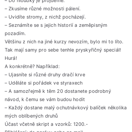
– Do hloubky je projdeme.
ve
– Zkusíme různé možnosti pálení.
vyk
v
– Uvidíte stromy, z nichž pocházejí.
Ost
– Seznámíte se s jejich historií a zeměpisným
pozadím.
Většinu z nich na jiné kurzy nevozím, bylo mi to líto.
Tak mají samy pro sebe tenhle pryskyřičný speciál!
Hurá!
A konkrétně? Například:
– Ujasníte si různé druhy dračí krve
– Uděláte si pořádek ve styraxech
– A samozřejmě k těm 20 dostanete podrobný
návod, k čemu se vám budou hodit
– Každý dostane malý ochutnávkový balíček několika
mých oblíbených druhů
Účast včetně skript a vzorků: 1200.-