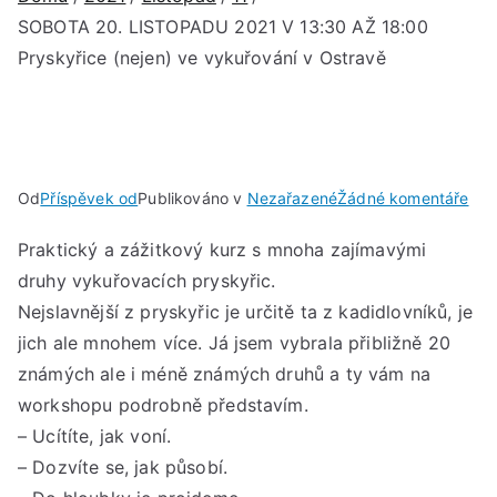
SOBOTA 20. LISTOPADU 2021 V 13:30 AŽ 18:00
Pryskyřice (nejen) ve vykuřování v Ostravě
u
Od
Příspěvek od
Publikováno v
Nezařazené
Žádné komentáře
SO
Praktický a zážitkový kurz s mnoha zajímavými
20.
druhy vykuřovacích pryskyřic.
LIS
202
Nejslavnější z pryskyřic je určitě ta z kadidlovníků, je
V
jich ale mnohem více. Já jsem vybrala přibližně 20
13:
známých ale i méně známých druhů a ty vám na
AŽ
workshopu podrobně představím.
18:
– Ucítíte, jak voní.
Pry
– Dozvíte se, jak působí.
(nej