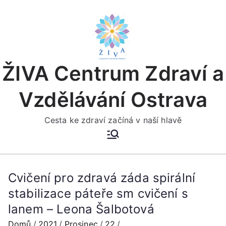
Přeskočit
na
obsah
ŽIVA Centrum Zdraví a
Vzdělávání Ostrava
Cesta ke zdraví začíná v naší hlavě
Cvičení pro zdravá záda spirální
stabilizace páteře sm cvičení s
lanem – Leona Šalbotová
Domů
2021
Prosinec
22