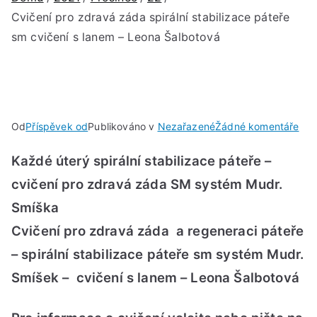
Cvičení pro zdravá záda spirální stabilizace páteře
sm cvičení s lanem – Leona Šalbotová
u
Od
Příspěvek od
Publikováno v
Nezařazené
Žádné komentáře
Cvi
Každé úterý spirální stabilizace páteře –
pro
zdr
cvičení pro zdravá záda SM systém Mudr.
zád
Smíška
spir
Cvičení pro zdravá záda a regeneraci páteře
stab
pát
– spirální stabilizace páteře sm systém Mudr.
sm
Smíšek – cvičení s lanem – Leona Šalbotová
cvi
s