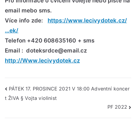
Pro informace o cvičení volejte nebo pište na
lan
–
email mebo sms.
Leo
Více info zde:
https://www.lecivydotek.cz/
Šal
…ek/
Telefon +420 608635160 + sms
Email : doteksrdce@email.cz
http://Www.lecivydotek.cz
Navigace
PÁTEK 17. PROSINCE 2021 V 18:00 Adventní koncer
t ŽIVA § Vojta violinist
pro
PF 2022
příspěvek