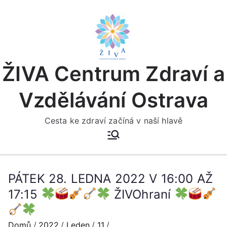
Přeskočit
na
obsah
ŽIVA Centrum Zdraví a
Vzdělávání Ostrava
Cesta ke zdraví začíná v naší hlavě
PÁTEK 28. LEDNA 2022 V 16:00 AŽ
17:15
ŽIVOhraní
Domů
2022
Leden
11