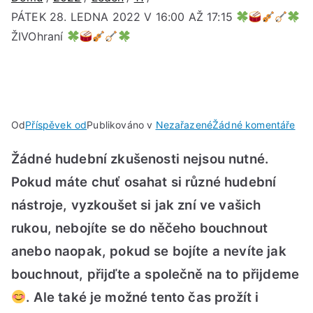
PÁTEK 28. LEDNA 2022 V 16:00 AŽ 17:15
ŽIVOhraní
u
Od
Příspěvek od
Publikováno v
Nezařazené
Žádné komentáře
PÁT
Žádné hudební zkušenosti nejsou nutné.
28.
LE
Pokud máte chuť osahat si různé hudební
202
nástroje, vyzkoušet si jak zní ve vašich
V
rukou, nebojíte se do něčeho bouchnout
16:
AŽ
anebo naopak, pokud se bojíte a nevíte jak
17:
bouchnout, přijďte a společně na to přijdeme
. Ale také je možné tento čas prožít i