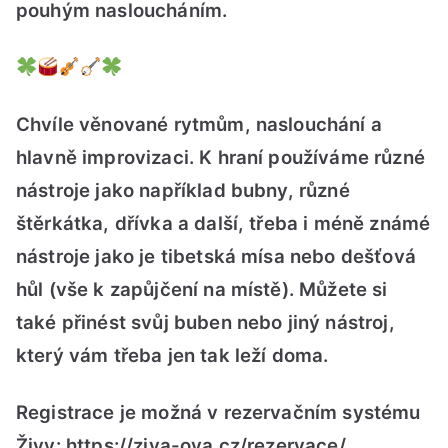
pouhým nasloucháním.
ŽIV
Chvíle věnované rytmům, naslouchání a
hlavně improvizaci. K hraní používáme různé
nástroje jako například bubny, různé
štěrkátka, dřívka a další, třeba i méně známé
nástroje jako je tibetská mísa nebo dešťová
hůl (vše k zapůjčení na místě). Můžete si
také přinést svůj buben nebo jiný nástroj,
který vám třeba jen tak leží doma.
Registrace je možná v rezervačním systému
Živy: https://ziva-ova.cz/rezervace/