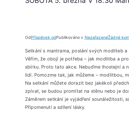
SOBOTA 5. března V 18:30 Mant
Od
Příspěvek od
Publikováno v
Nezařazené
Žádné kom
Setkání s mantrama, poslání svých modliteb a
Věřím, že obojí je potřeba – jak modlitba a pr
sbírku. Proto tato akce. Nebuďme lhostejní a n
lidí. Pomozme tak, jak můžeme – modlitbou, ma
Na setkání můžete dorazit bez jakékoli předc
zpívat, se budou promítat na stěnu nebo je do
Záměrem setkání je vyjádření sounáležitosti, 
Připomenutí a sdílení lásky.