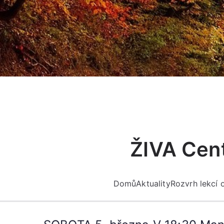
Přeskočit
na
obsah
ŽIVA Cent
Domů
Aktuality
Rozvrh lekcí