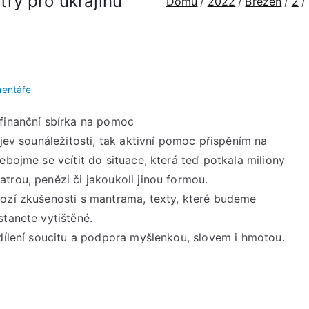
ry pro ukrajinu
Domů
2022
Březen
2
u
entáře
SOBOTA
 finanční sbírka na pomoc
5.
ojev sounáležitosti, tak aktivní pomoc přispěním na
března
V
ebojme se vcítit do situace, která teď potkala miliony
18:30
trou, penězi či jakoukoli jinou formou.
Mantry
hozí zkušenosti s mantrama, texty, které budeme
pro
stanete vytištěné.
ukrajinu
sdílení soucitu a podpora myšlenkou, slovem i hmotou.