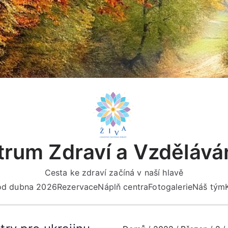
rum Zdraví a Vzdělává
Cesta ke zdraví začíná v naší hlavě
 od dubna 2026
Rezervace
Náplň centra
Fotogalerie
Náš tým