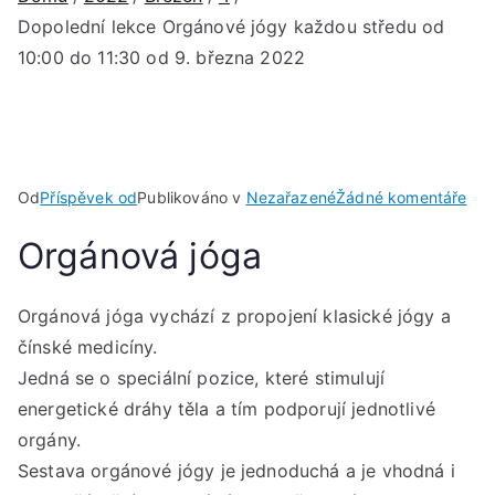
Dopolední lekce Orgánové jógy každou středu od
10:00 do 11:30 od 9. března 2022
u
Od
Příspěvek od
Publikováno v
Nezařazené
Žádné komentáře
Dop
Orgánová jóga
lek
Org
jóg
Orgánová jóga vychází z propojení klasické jógy a
kaž
čínské medicíny.
stř
Jedná se o speciální pozice, které stimulují
od
energetické dráhy těla a tím podporují jednotlivé
10:
orgány.
do
Sestava orgánové jógy je jednoduchá a je vhodná i
11: