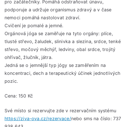
pro začátečníky. Pomáhá odstraňovat únavu,
od
9.
podporuje a udržuje organismus zdravý a v čase
bře
nemoci pomáhá nastolovat zdraví.
202
Cvičení je pomalé a jemné.
Orgánová jóga se zaměřuje na tyto orgány: plíce,
tlusté střevo, žaludek, slinivka a slezina, srdce, tenké
střevo, močový měchýř, ledviny, obal srdce, trojitý
ohřívač, žlučník, játra.
Jedná se o jemnější typ jógy se zaměřením na
koncentraci, dech a terapeutický účinek jednotlivých
pozic.
Cena: 150 Kč
Své místo si rezervujte zde v rezervačním systému
https://ziva-ova.cz/rezervace/
nebo sms na číslo: 737
938 643.