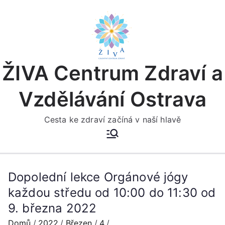
Přeskočit
na
obsah
ŽIVA Centrum Zdraví a
Vzdělávání Ostrava
Cesta ke zdraví začíná v naší hlavě
Dopolední lekce Orgánové jógy
každou středu od 10:00 do 11:30 od
9. března 2022
Domů
2022
Březen
4