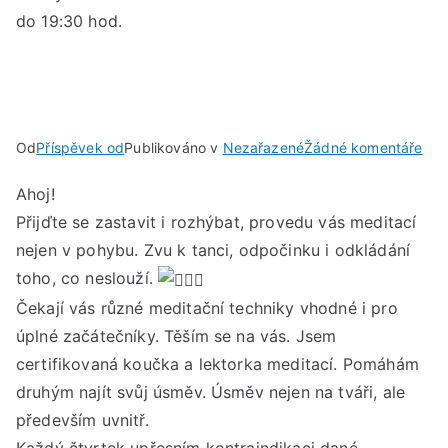
do 19:30 hod.
u
Od
Příspěvek od
Publikováno v
Nezařazené
Žádné komentáře
Kaž
Ahoj!
čtv
Přijďte se zastavit i rozhýbat, provedu vás meditací
Akti
med
nejen v pohybu. Zvu k tanci, odpočinku i odkládání
s
toho, co neslouží.
Ven
Čekají vás různé meditační techniky vhodné i pro
od
úplné začátečníky. Těším se na vás. Jsem
18:
certifikovaná koučka a lektorka meditací. Pomáhám
do
druhým najít svůj úsměv. Úsměv nejen na tváři, ale
19:
především uvnitř.
hod
Každý čtvrtek upřesním kontraindikaci dané