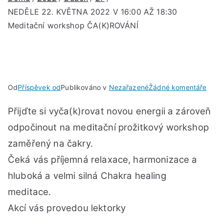
NEDĚLE 22. KVĚTNA 2022 V 16:00 AŽ 18:30
Meditační workshop ČA(K)ROVÁNÍ
u
Od
Příspěvek od
Publikováno v
Nezařazené
Žádné komentáře
NE
Přijďte si vyča(k)rovat novou energii a zároveň
22.
KV
odpočinout na meditační prožitkový workshop
202
zaměřený na čakry.
V
Čeká vás příjemná relaxace, harmonizace a
16:
AŽ
hluboká a velmi silná Chakra healing
18:
meditace.
Med
Akcí vás provedou lektorky
wor