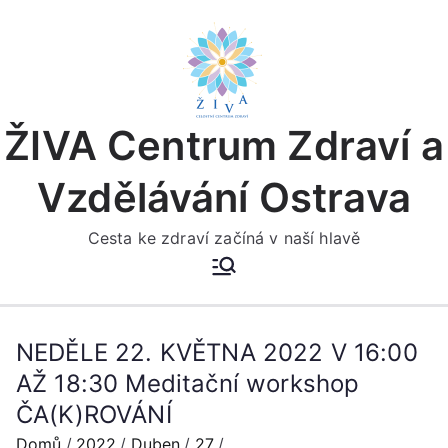
Přeskočit
na
obsah
ŽIVA Centrum Zdraví a
Vzdělávání Ostrava
Cesta ke zdraví začíná v naší hlavě
NEDĚLE 22. KVĚTNA 2022 V 16:00
AŽ 18:30 Meditační workshop
ČA(K)ROVÁNÍ
Domů
2022
Duben
27