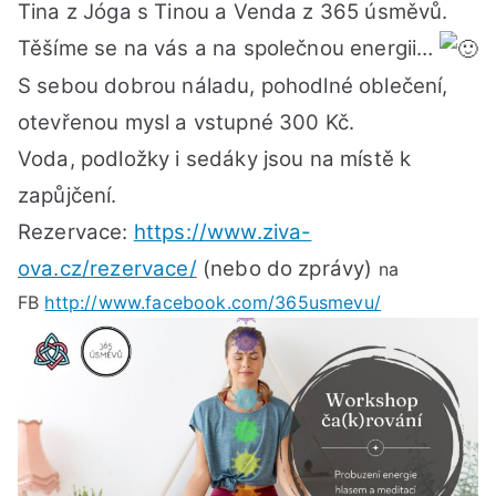
ČA(
Tina z Jóga s Tinou a Venda z 365 úsměvů.
Těšíme se na vás a na společnou energii…
S sebou dobrou náladu, pohodlné oblečení,
otevřenou mysl a vstupné 300 Kč.
Voda, podložky i sedáky jsou na místě k
zapůjčení.
Rezervace:
https://www.ziva-
ova.cz/rezervace/
(nebo do zprávy)
na
FB
http://www.facebook.com/365usmevu/