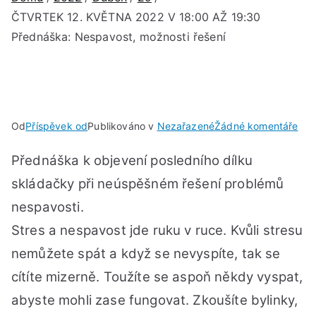
ČTVRTEK 12. KVĚTNA 2022 V 18:00 AŽ 19:30
Přednáška: Nespavost, možnosti řešení
u
Od
Příspěvek od
Publikováno v
Nezařazené
Žádné komentáře
ČT
Přednáška k objevení posledního dílku
12.
KV
skládačky při neúspěšném řešení problémů
202
nespavosti.
V
Stres a nespavost jde ruku v ruce. Kvůli stresu
18:
AŽ
nemůžete spát a když se nevyspíte, tak se
19:
cítíte mizerně. Toužíte se aspoň někdy vyspat,
Pře
abyste mohli zase fungovat. Zkoušíte bylinky,
Nes