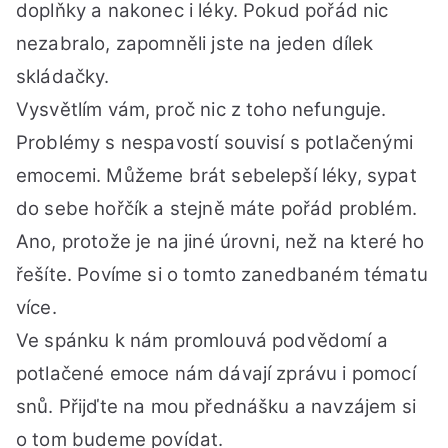
mož
doplňky a nakonec i léky. Pokud pořád nic
řeš
nezabralo, zapomněli jste na jeden dílek
skládačky.
Vysvětlím vám, proč nic z toho nefunguje.
Problémy s nespavostí souvisí s potlačenými
emocemi. Můžeme brát sebelepší léky, sypat
do sebe hořčík a stejně máte pořád problém.
Ano, protože je na jiné úrovni, než na které ho
řešíte. Povíme si o tomto zanedbaném tématu
více.
Ve spánku k nám promlouvá podvědomí a
potlačené emoce nám dávají zprávu i pomocí
snů. Přijďte na mou přednášku a navzájem si
o tom budeme povídat.