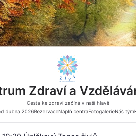
rum Zdraví a Vzdělává
Cesta ke zdraví začíná v naší hlavě
 od dubna 2026
Rezervace
Náplň centra
Fotogalerie
Náš tým