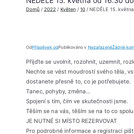
NEDĚLE 15. května od 16:30 do
Domů
2022
Květen
10
NEDĚLE 15. května
Od
Příspěvek od
Publikováno v
Nezařazené
Žádné kom
Přijďte se uvolnit, rozohnit, uzemnit, roz
Nechte se vést moudrostí svého těla, vs
dostanete přesně to, co je potřebujete.
Tanec, pohyby, změna…
Spojení s tím, čím ve skutečnosti jsme.
Těším se na vás, těším se na to co spol
JE NUTNÉ SI MÍSTO REZERVOVAT
Pro podrobné informace a registraci pišt