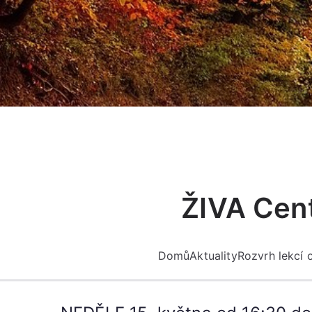
Přeskočit
na
obsah
ŽIVA Cent
Domů
Aktuality
Rozvrh lekcí