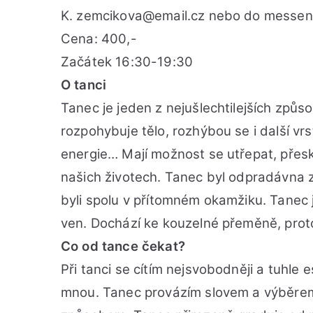
K. zemcikova@email.cz nebo do messe
Cena: 400,-
Začátek 16:30-19:30
O tanci
Tanec je jeden z nejušlechtilejších způ
rozpohybuje tělo, rozhýbou se i další vr
energie… Mají možnost se utřepat, pře
našich životech. Tanec byl odpradávna způs
byli spolu v přítomném okamžiku. Tanec j
ven. Dochází ke kouzelné přeměně, proto
Co od tance čekat?
Při tanci se cítím nejsvobodněji a tuhle e
mnou. Tanec provázím slovem a výběrem