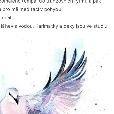
pomalého tempa, do tranzovních rytmů a pak
je pro mě meditací v pohybu.
ančit.
láhev s vodou. Karimatky a deky jsou ve studiu