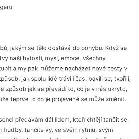
ngeru
sobů, jakým se tělo dostává do pohybu. Když se
stvy naší bytosti, mysl, emoce, všechny
skupit a my pak můžeme nacházet nové cesty v
ob, jak spolu lidé trávili čas, bavili se, tvořili,
e způsob jak se převádí to, co je v nás ukryto,
že teprve to co je projevené se může změnit.
senci předávám dál lidem, kteří chtějí tančit se
 hudby, tančíte vy, ve svém rytmu, svým