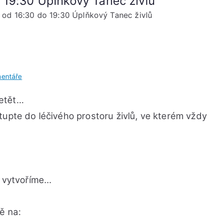
 19:30 Úplňkový Tanec živlů
 od 16:30 do 19:30 Úplňkový Tanec živlů
u
entáře
NEDĚLE
letět…
15.
května
tupte do léčivého prostoru živlů, ve kterém vždy
od
16:30
do
19:30
Úplňkový
u vytvoříme…
Tanec
živlů
ě na: