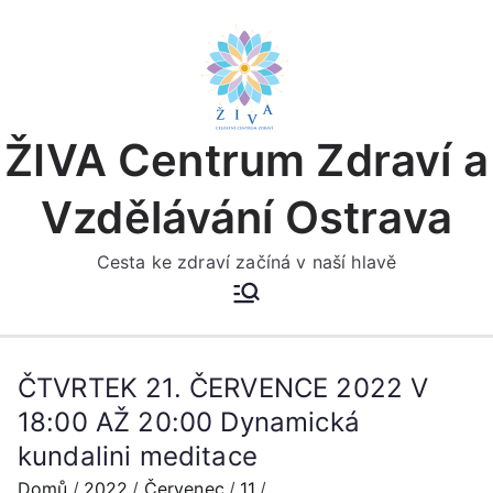
Přeskočit
na
obsah
ŽIVA Centrum Zdraví a
Vzdělávání Ostrava
Cesta ke zdraví začíná v naší hlavě
ČTVRTEK 21. ČERVENCE 2022 V
18:00 AŽ 20:00 Dynamická
kundalini meditace
Domů
2022
Červenec
11