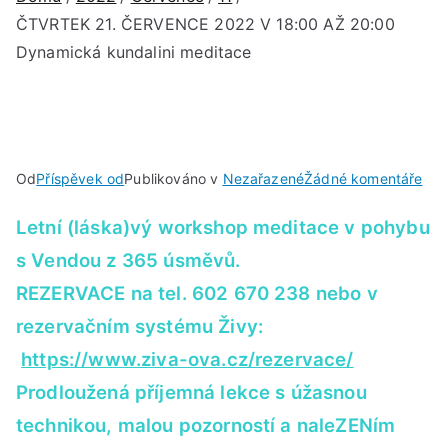
ČTVRTEK 21. ČERVENCE 2022 V 18:00 AŽ 20:00
Dynamická kundalini meditace
u
Od
Příspěvek od
Publikováno v
Nezařazené
Žádné komentáře
ČT
Letní (láska)vý workshop meditace v pohybu
21.
ČE
s Vendou z 365 úsměvů.
202
REZERVACE na tel. 602 670 238 nebo v
V
rezervačním systému Živy:
18:
AŽ
https://www.ziva-ova.cz/rezervace/
20:
Prodloužená příjemná lekce s úžasnou
Dyn
technikou, malou pozorností a naleZENím
kund