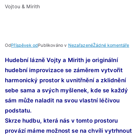
Vojtou & Mirith
u
Od
Příspěvek od
Publikováno v
Nezařazené
Žádné komentáře
SO
Hudební lázně Vojty a Mirith je originální
15.
ŘÍJ
hudební improvizace se záměrem vytvořit
202
harmonický prostor k uvnitřnění a zklidnění
V
sebe sama a svých myšlenek, kde se každý
18:
Hud
sám může naladit na svou vlastní léčivou
láz
podstatu.
s
Skrze hudbu, která nás v tomto prostoru
Voj
&
provází máme možnost se na chvíli vytrhnout
Miri