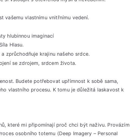
st vašemu vlastnímu vnitřnímu vedení.
ty hlubinnou imaginací
íla Hlasu.
á a zprůchodňuje krajinu našeho srdce.
ojení se zdrojem, srdcem života.
šenost. Budete potřebovat upřímnost k sobě sama,
ho vlastního procesu. K tomu je důležitá laskavost k
, které mi připomínají proč chci být naživu. Provázím
Proces osobního totemu (Deep Imagery – Personal