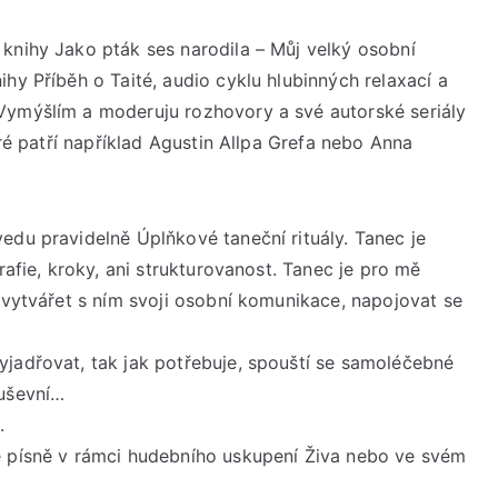
knihy Jako pták ses narodila – Můj velký osobní
hy Příběh o Taité, audio cyklu hlubinných relaxací a
Vymýšlím a moderuju rozhovory a své autorské seriály
eré patří například Agustin Allpa Grefa nebo Anna
edu pravidelně Úplňkové taneční rituály. Tanec je
rafie, kroky, ani strukturovanost. Tanec je pro mě
 vytvářet s ním svoji osobní komunikace, napojovat se
jadřovat, tak jak potřebuje, spouští se samoléčebné
duševní…
.
é písně v rámci hudebního uskupení Živa nebo ve svém