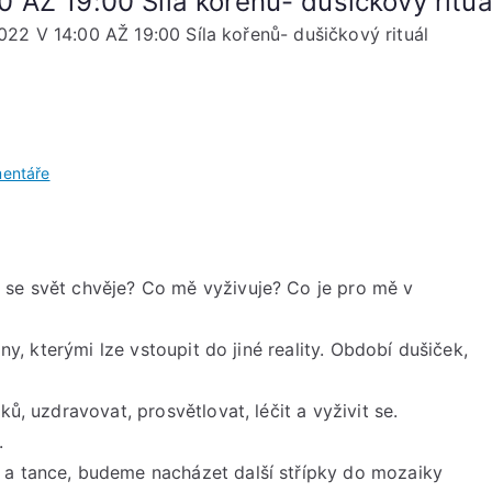
AŽ 19:00 Síla kořenů- dušičkový rituá
2 V 14:00 AŽ 19:00 Síla kořenů- dušičkový rituál
u
entáře
NEDĚLE
30.
ŘÍJNA
2022
 se svět chvěje? Co mě vyživuje? Co je pro mě v
V
14:00
ány, kterými lze vstoupit do jiné reality. Období dušiček,
AŽ
19:00
ků, uzdravovat, prosvětlovat, léčit a vyživit se.
Síla
.
kořenů-
 a tance, budeme nacházet další střípky do mozaiky
dušičkový