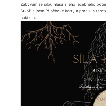
Zabývám se silou hlasu a jeho léčebného pote
Stvořila jsem Příběhové karty a pracuji s tarot
nabízím.