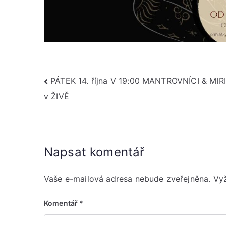
Navigace
PÁTEK 14. října V 19:00 MANTROVNÍCI & MIR
v ŽIVĚ
pro
příspěvek
Napsat komentář
Vaše e-mailová adresa nebude zveřejněna.
Vy
Komentář
*