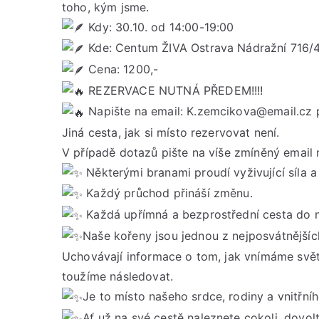
toho, kým jsme.
Kdy: 30.10. od 14:00-19:00
Kde: Centum ŽIVA Ostrava Nádražní 716/4
Cena: 1200,-
REZERVACE NUTNÁ PŘEDEM!!!!
Napište na email: K.zemcikova@email.cz 
Jiná cesta, jak si místo rezervovat není.
V případě dotazů pište na víše zmíněný email 
Některými branami proudí vyživující síla a
Každý průchod přináší změnu.
Každá upřímná a bezprostřední cesta do ni
Naše kořeny jsou jednou z nejposvátnějšíc
Uchovávají informace o tom, jak vnímáme svět, 
toužíme následovat.
Je to místo našeho srdce, rodiny a vnitřníh
Ať už na své cestě naleznete cokoli, dovol