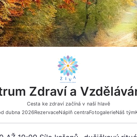
rum Zdraví a Vzdělává
Cesta ke zdraví začíná v naší hlavě
 od dubna 2026
Rezervace
Náplň centra
Fotogalerie
Náš tým