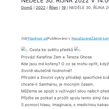
NEDĚLE 30. ŘÍJNA 2022 V 14:00 
Domů
2022
Říjen
19
NEDĚLE 30. ŘÍJNA 202
Od
Příspěvek od
Publikováno v
Nezařazené
Žádné kom
Cesta ke světlu předků
Provází Kateřina Zem a Tereza Ghose
Kde jsou mé kořeny? O co se mohu opřít, když
životě skutečně hodnotné?
Přírodní a životní cykly přinášejí specifické br
chcete-li Samhainu, je mocným časem.
Můžeme se spojit s vyživující silou našich před
Přijďte se potkat a prožít spolu tento silný čas
S pomocí hlasu, imaginace, s medicínou kakao