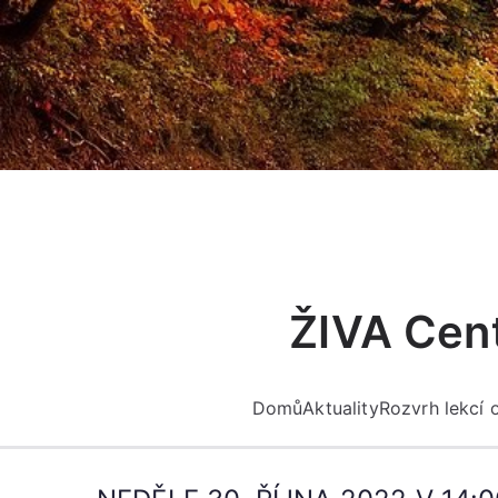
Přeskočit
na
obsah
ŽIVA Cent
Domů
Aktuality
Rozvrh lekcí