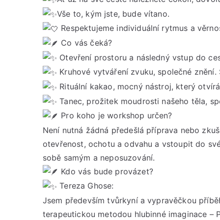
Vše to, kým jste, bude vítano.
Respektujeme individuální rytmus a věrno
Co vás čeká?
Otevření prostoru a následný vstup do ces
Kruhové vytváření zvuku, společné znění. S
Rituální kakao, mocný nástroj, který otvír
Tanec, prožitek moudrosti našeho těla, sp
Pro koho je workshop určen?
Není nutná žádná předešlá příprava nebo zku
otevřenost, ochotu a odvahu a vstoupit do své
sobě samým a neposuzování.
Kdo vás bude provázet?
Tereza Ghose:
Jsem především tvůrkyní a vypravěčkou příběhů
terapeutickou metodou hlubinné imaginace – 