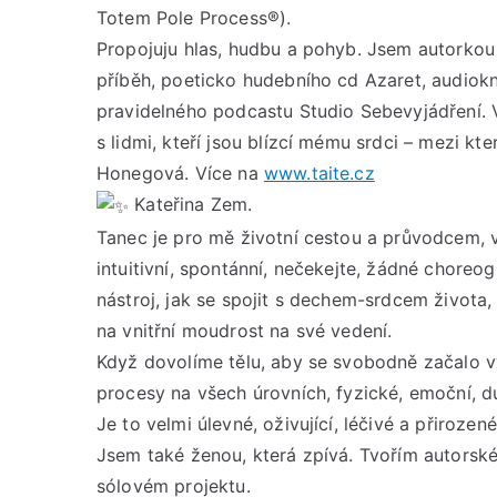
Totem Pole Process®).
Propojuju hlas, hudbu a pohyb. Jsem autorkou 
příběh, poeticko hudebního cd Azaret, audiokni
pravidelného podcastu Studio Sebevyjádření. 
s lidmi, kteří jsou blízcí mému srdci – mezi kt
Honegová. Více na
www.taite.cz
Kateřina Zem.
Tanec je pro mě životní cestou a průvodcem, v
intuitivní, spontánní, nečekejte, žádné choreog
nástroj, jak se spojit s dechem-srdcem života,
na vnitřní moudrost na své vedení.
Když dovolíme tělu, aby se svobodně začalo vy
procesy na všech úrovních, fyzické, emoční, 
Je to velmi úlevné, oživující, léčivé a přirozené
Jsem také ženou, která zpívá. Tvořím autorsk
sólovém projektu.