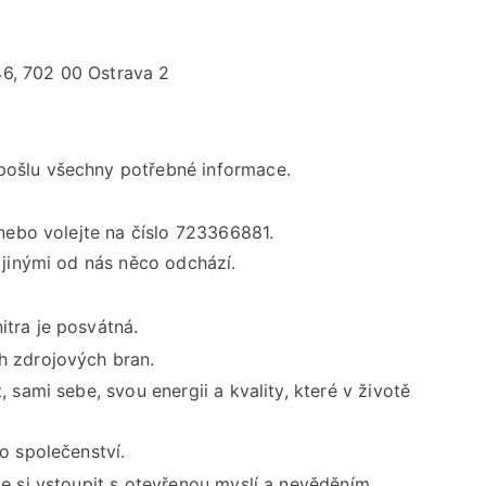
rituál
6, 702 00 Ostrava 2
pošlu všechny potřebné informace.
nebo volejte na číslo 723366881.
 jinými od nás něco odchází.
tra je posvátná.
h zdrojových bran.
sami sebe, svou energii a kvality, které v životě
o společenství.
te si vstoupit s otevřenou myslí a nevěděním.