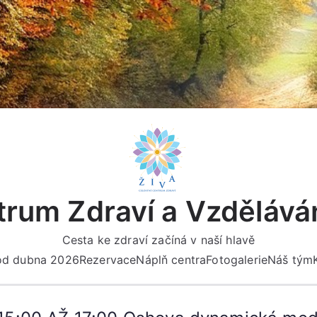
rum Zdraví a Vzdělává
Cesta ke zdraví začíná v naší hlavě
 od dubna 2026
Rezervace
Náplň centra
Fotogalerie
Náš tým