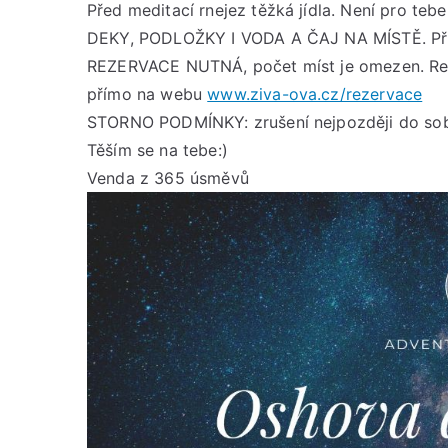
Před meditací rnejez těžká jídla. Není pro teb
DEKY, PODLOŽKY I VODA A ČAJ NA MÍSTĚ. Přís
REZERVACE NUTNÁ, počet míst je omezen. Reze
přímo na webu
www.ziva-ova.cz/rezervace
STORNO PODMÍNKY: zrušení nejpozději do sobot
Těším se na tebe:)
Venda z 365 úsměvů