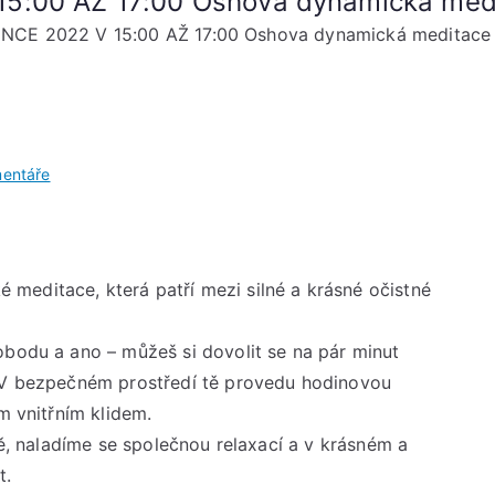
15:00 AŽ 17:00 Oshova dynamická med
NCE 2022 V 15:00 AŽ 17:00 Oshova dynamická meditace
u
entáře
NEDĚLE
18.
PROSINCE
2022
meditace, která patří mezi silné a krásné očistné
V
15:00
obodu a ano – můžeš si dovolit se na pár minut
AŽ
. V bezpečném prostředí tě provedu hodinovou
17:00
m vnitřním klidem.
Oshova
ivě, naladíme se společnou relaxací a v krásném a
dynamická
t.
meditace