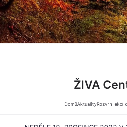
Přeskočit
na
obsah
ŽIVA Cent
Domů
Aktuality
Rozvrh lekcí