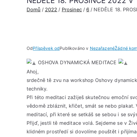
NEDĚLE 18. PROSINCE 2022 V 
Domů
2022
Prosinec
6
NEDĚLE 18. PROSI
Od
Příspěvek od
Publikováno v
Nezařazené
Žádné kom
OSHOVA DYNAMICKÁ MEDITACE
Ahoj,
srdečně tě zvu na workshop Oshovy dynamické 
techniky.
Při této meditaci zažiješ skutečnou emoční sv
vědomě zbláznit, křičet, smát se nebo plakat
meditací, při které se setkáš se sebou i se svý
Přijď, jestli tě meditace volá. Sejdeme se v Ž
klidném prostředí si dovolíme pouštět i přijíma