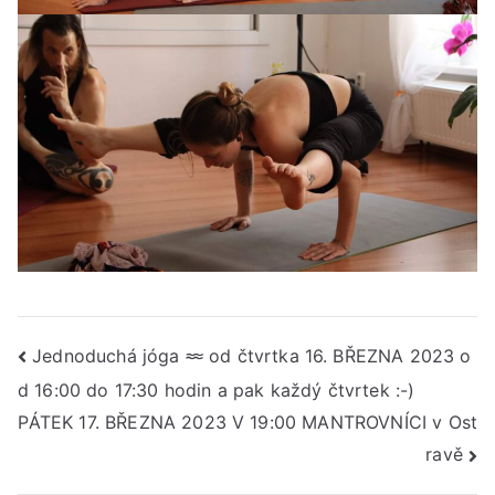
Navigace
Jednoduchá jóga 𐩘 od čtvrtka 16. BŘEZNA 2023 o
d 16:00 do 17:30 hodin a pak každý čtvrtek :-)
pro
PÁTEK 17. BŘEZNA 2023 V 19:00 MANTROVNÍCI v Ost
příspěvek
ravě