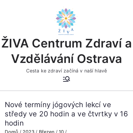
Přeskočit
na
obsah
ŽIVA Centrum Zdraví a
Vzdělávání Ostrava
Cesta ke zdraví začíná v naší hlavě
Nové termíny jógových lekcí ve
středy ve 20 hodin a ve čtvrtky v 16
hodin
Domů
2023
Březen
10