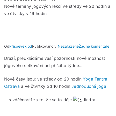
Nové termíny jógových lekcí ve středy ve 20 hodin a
ve čtvrtky v 16 hodin
u
Od
Příspěvek od
Publikováno v
Nezařazené
Žádné komentáře
No
Drazí, předkládáme vaší pozornosti nové možnosti
ter
jógového setkávání od příštího týdne…
jóg
lekc
ve
Nové časy jsou: ve středy od 20 hodin
Yoga Tantra
stř
Ostrava
a ve čtvrtky od 16 hodin
Jednoduchá jóga
ve
20
… s vděčností za to, že se to děje
Jindra
hod
a