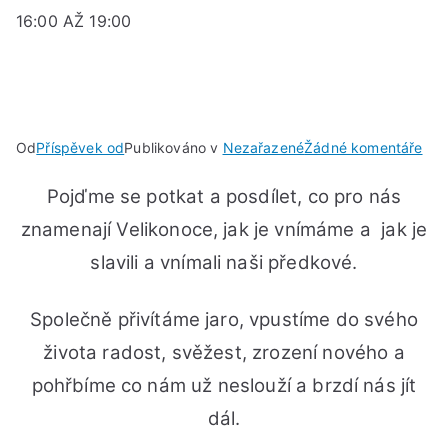
16:00 AŽ 19:00
u
Od
Příspěvek od
Publikováno v
Nezařazené
Žádné komentáře
VE
Pojďme se potkat a posdílet, co pro nás
SDÍ
PO
znamenají Velikonoce, jak je vnímáme a jak je
10.
slavili a vnímali naši předkové.
DU
202
Společně přivítáme jaro, vpustíme do svého
V
16:
života radost, svěžest, zrození nového a
AŽ
pohřbíme co nám už neslouží a brzdí nás jít
19:
dál.