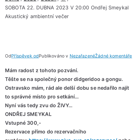
SOBOTA 22. DUBNA 2023 V 20:00 Ondřej Smeykal
Akustický ambientní večer
u
Od
Příspěvek od
Publikováno v
Nezařazené
Žádné komentáře
SO
Mám radost z tohoto pozvání.
22.
Těšte se na společný ponor didgeridoo a gongu.
DU
202
Ostravsko mám, rád ale delší dobu se nedařilo najít
V
to správné místo pro setkání…
20:
Nyní vás tedy zvu do ŽIVY…
Ond
ONDŘEJ SMEYKAL
Sme
Vstupné 300,-
Aku
Rezervace přímo do rezervačního
amb