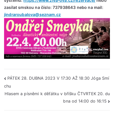
systému:
https://www.ziva-ova.cz/rezervace/
nebo
več
zasílat smskou na číslo: 737938643 nebo na mail:
jindraroubalova@seznam.cz
Navigace
PÁTEK 28. DUBNA 2023 V 17:30 AŽ 18:30 Jóga Smí
chu
pro
Hlasem a písněmi k děťátku v bříšku ČTVRTEK 20. du
příspěvek
bna od 14:00 do 16:15