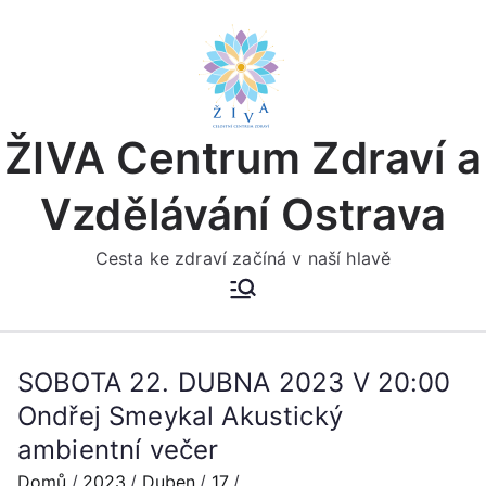
Přeskočit
na
obsah
ŽIVA Centrum Zdraví a
Vzdělávání Ostrava
Cesta ke zdraví začíná v naší hlavě
SOBOTA 22. DUBNA 2023 V 20:00
Ondřej Smeykal Akustický
ambientní večer
Domů
2023
Duben
17