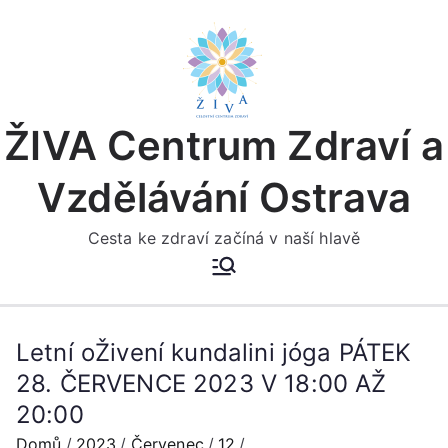
Přeskočit
na
obsah
ŽIVA Centrum Zdraví a
Vzdělávání Ostrava
Cesta ke zdraví začíná v naší hlavě
Letní oŽivení kundalini jóga PÁTEK
28. ČERVENCE 2023 V 18:00 AŽ
20:00
Domů
2023
Červenec
12