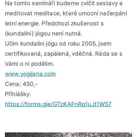
AŽ
Na tomto semináři budeme cvičit sestavy a
20:
meditovat meditace, které umocní načerpání
letní energie. Předchozí zkušenost s
(kundalini) jógou není nutná.
Učím kundalini jógu od roku 2005, jsem
certifikovaná, zapálená, vděčná. Ráda se s
Vámi o ni podělím.
www.yogijana.com
Cena: 450,-
Přihlášky:
https://forms.gle/GTzKAFnRq1uJt1W57