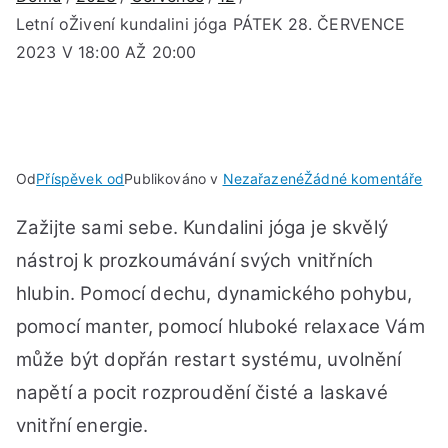
Letní oŽivení kundalini jóga PÁTEK 28. ČERVENCE
2023 V 18:00 AŽ 20:00
u
Od
Příspěvek od
Publikováno v
Nezařazené
Žádné komentáře
Letn
Zažijte sami sebe. Kundalini jóga je skvělý
oŽi
kund
nástroj k prozkoumávání svých vnitřních
jóg
hlubin. Pomocí dechu, dynamického pohybu,
PÁT
pomocí manter, pomocí hluboké relaxace Vám
28.
ČE
může být dopřán restart systému, uvolnění
202
napětí a pocit rozproudění čisté a laskavé
V
vnitřní energie.
18: