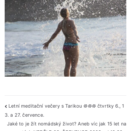
Navigace
Letní meditační večery s Tarikou 𐩕𐩕𐩕 čtvrtky 6., 1
3. a 27. července.
pro
Jaké to je žít nomádský život? Aneb víc jak 15 let na