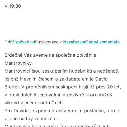
V 19:30
u
Od
Příspěvek od
Publikováno v
Nezařazené
Žádné komentáře
MA
Srdečně Vás zveme na společné zpívání s
v
Mantrovníky.
Ost
PÁT
Mantrovníci jsou seskupením hudebníků a nadšenců,
14.
jejichž hlavním členem a zakladatelem je David
ČE
Breiter. V proměnlivém seskupení hrají již přes 20 let,
202
v posledních letech velmi intenzivně skoro každý
V
víkend v jiném koutu Čech.
19:
Pro Davida je zpěv a hraní životním posláním, a to je
z jeho hudby velmi znát.
Mantrovníci hrají a zpívají nejen mantry různých