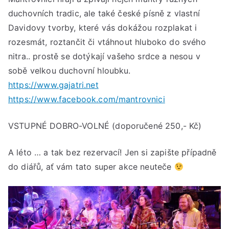
duchovních tradic, ale také české písně z vlastní
Davidovy tvorby, které vás dokážou rozplakat i
rozesmát, roztančit či vtáhnout hluboko do svého
nitra.. prostě se dotýkají vašeho srdce a nesou v
sobě velkou duchovní hloubku.
https://www.gajatri.net
https://www.facebook.com/mantrovnici
VSTUPNÉ DOBRO-VOLNÉ (doporučené 250,- Kč)
A léto … a tak bez rezervací! Jen si zapište případně
do diářů, ať vám tato super akce neuteče