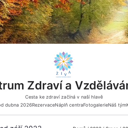
rum Zdraví a Vzdělává
Cesta ke zdraví začíná v naší hlavě
 od dubna 2026
Rezervace
Náplň centra
Fotogalerie
Náš tým