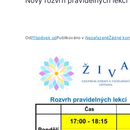
Nový rozvrh pravidelných lekcí
Od
Příspěvek od
Publikováno v
Nezařazené
Žádné kom