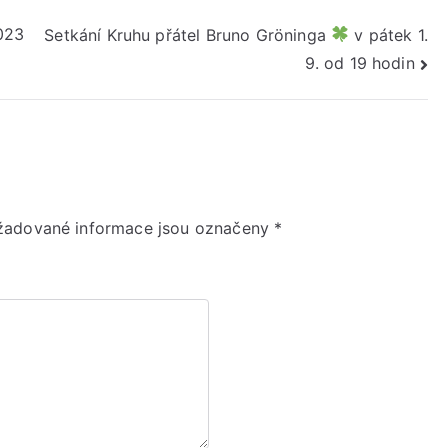
023
Setkání Kruhu přátel Bruno Gröninga
v pátek 1.
9. od 19 hodin
žadované informace jsou označeny
*