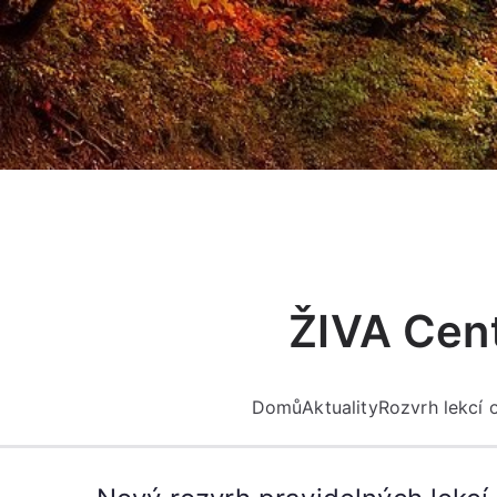
Přeskočit
na
obsah
ŽIVA Cent
Domů
Aktuality
Rozvrh lekcí