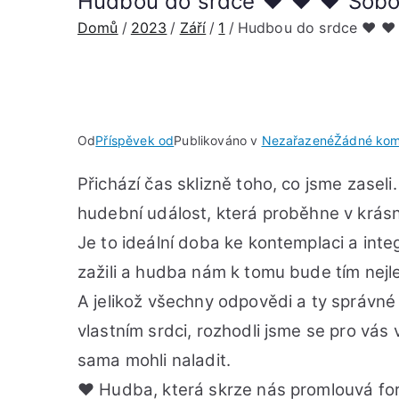
Hudbou do srdce ♥︎ ♥︎ ♥︎ Sobot
Domů
2023
Září
1
Hudbou do srdce ♥︎ ♥︎ 
Od
Příspěvek od
Publikováno v
Nezařazené
Žádné kom
Přichází čas sklizně toho, co jsme zase
hudební událost, která proběhne v krás
Je to ideální doba ke kontemplaci a integ
zažili a hudba nám k tomu bude tím nej
A jelikož všechny odpovědi a ty správné
vlastním srdci, rozhodli jsme se pro vás
sama mohli naladit.
♥︎
Hudba, která skrze nás promlouvá f