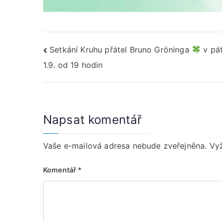
Navigace
Setkání Kruhu přátel Bruno Gröninga
v pá
1.9. od 19 hodin
pro
příspěvek
Napsat komentář
Vaše e-mailová adresa nebude zveřejněna.
Vy
Komentář
*