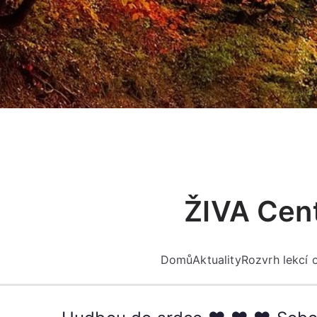
Přeskočit
na
obsah
ŽIVA Cent
Domů
Aktuality
Rozvrh lekcí