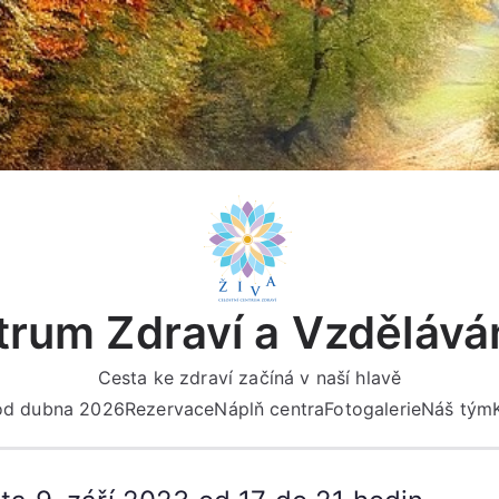
rum Zdraví a Vzdělává
Cesta ke zdraví začíná v naší hlavě
 od dubna 2026
Rezervace
Náplň centra
Fotogalerie
Náš tým