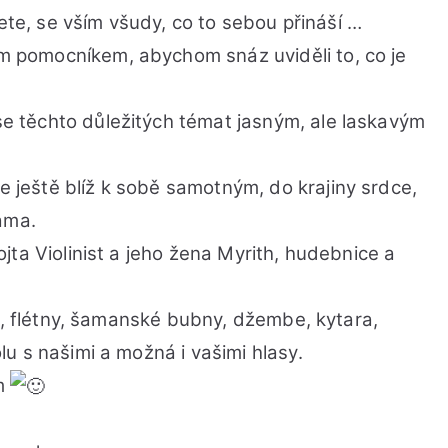
17
dete, se vším všudy, co to sebou přináší …
do
 pomocníkem, abychom snáz uviděli to, co je
21
hodin
 těchto důležitých témat jasným, ale laskavým
eště blíž k sobě samotným, do krajiny srdce,
ama.
ta Violinist a jeho žena Myrith, hudebnice a
e, flétny, šamanské bubny, džembe, kytara,
u s našimi a možná i vašimi hlasy.
em