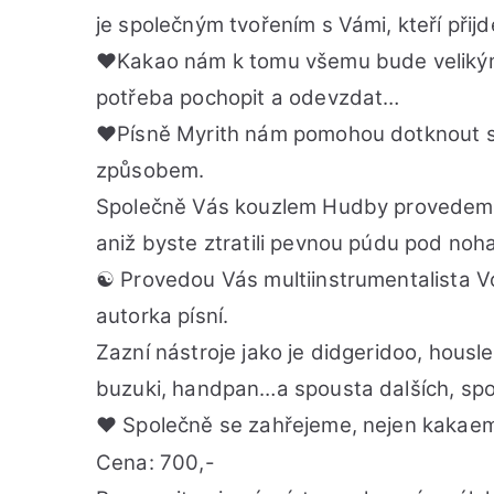
je společným tvořením s Vámi, kteří přij
♥︎
Kakao nám k tomu všemu bude velikým
potřeba pochopit a odevzdat…
♥︎
Písně Myrith nám pomohou dotknout se
způsobem.
Společně Vás kouzlem Hudby provedeme j
aniž byste ztratili pevnou púdu pod noh
☯︎
Provedou Vás multiinstrumentalista Voj
autorka písní.
Zazní nástroje jako je didgeridoo, housl
buzuki, handpan…a spousta dalších, spol
♥︎
Společně se zahřejeme, nejen kaka
Cena: 700,-