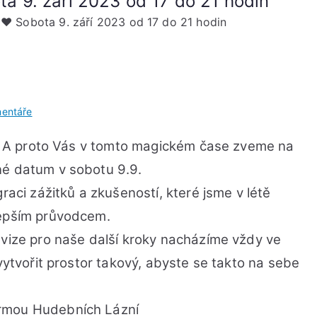
a 9. září 2023 od 17 do 21 hodin
♥︎ Sobota 9. září 2023 od 17 do 21 hodin
u
entáře
Hudbou
li. A proto Vás v tomto magickém čase zveme na
do
srdce
né datum v sobotu 9.9.
♥︎
raci zážitků a zkušeností, které jsme v létě
♥︎
lepším průvodcem.
♥︎
Sobota
 vize pro naše další kroky nacházíme vždy ve
9.
 vytvořit prostor takový, abyste se takto na sebe
září
2023
od
ormou Hudebních Lázní