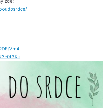
hy zde:
udboudosrdce/
JRDEtVm4
LK3c0f3Kk