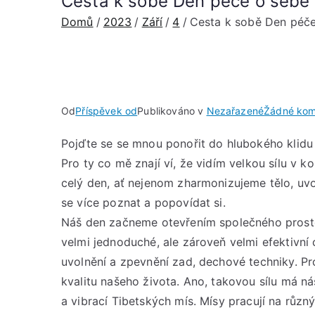
Cesta k sobě Den péče o sebe I
Domů
2023
Září
4
Cesta k sobě Den péče 
Od
Příspěvek od
Publikováno v
Nezařazené
Žádné kom
Pojďte se se mnou ponořit do hlubokého klidu 
Pro ty co mě znají ví, že vidím velkou sílu v 
celý den, ať nejenom zharmonizujeme tělo, uvo
se více poznat a popovídat si.
Náš den začneme otevřením společného prosto
velmi jednoduché, ale zároveň velmi efektivní
uvolnění a zpevnění zad, dechové techniky. Pr
kvalitu našeho života. Ano, takovou sílu má 
a vibrací Tibetských mís. Mísy pracují na růz