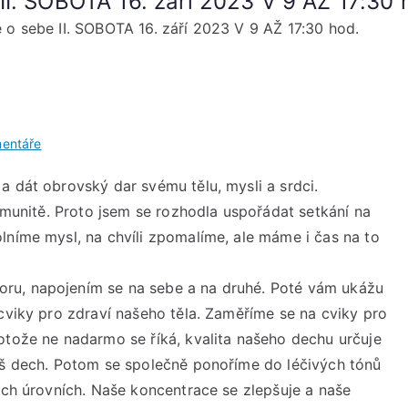
I. SOBOTA 16. září 2023 V 9 AŽ 17:30 
o sebe II. SOBOTA 16. září 2023 V 9 AŽ 17:30 hod.
u
entáře
Cesta
a dát obrovský dar svému tělu, mysli a srdci.
k
komunitě. Proto jsem se rozhodla uspořádat setkání na
sobě
Den
lníme mysl, na chvíli zpomalíme, ale máme i čas na to
péče
o
ru, napojením se na sebe a na druhé. Poté vám ukážu
sebe
 cviky pro zdraví našeho těla. Zaměříme se na cviky pro
II.
otože ne nadarmo se říká, kvalita našeho dechu určuje
SOBOTA
náš dech. Potom se společně ponoříme do léčivých tónů
16.
ných úrovních. Naše koncentrace se zlepšuje a naše
září