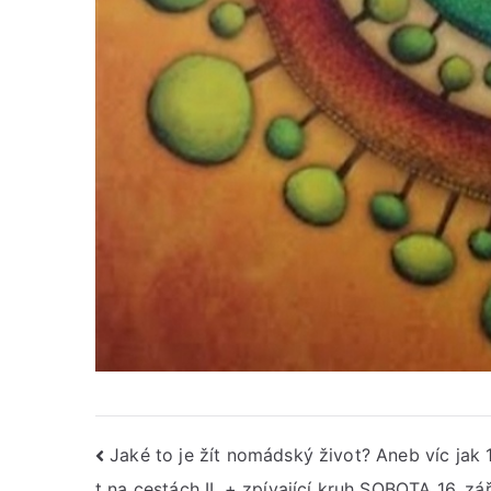
Navigace
Jaké to je žít nomádský život? Aneb víc jak 
t na cestách II. + zpívající kruh SOBOTA 16. zá