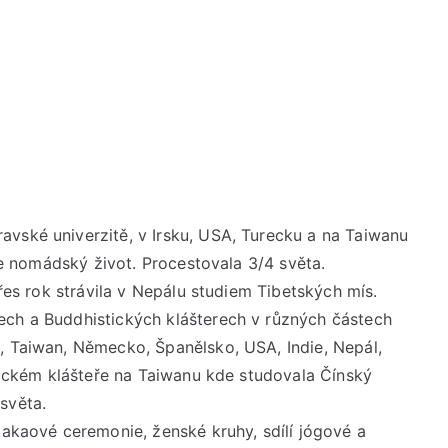
vské univerzitě, v Irsku, USA, Turecku a na Taiwanu
ije nomádský život. Procestovala 3/4 světa.
Přes rok strávila v Nepálu studiem Tibetských mís.
ech a Buddhistických klášterech v různých částech
, Taiwan, Německo, Španělsko, USA, Indie, Nepál,
stickém klášteře na Taiwanu kde studovala Čínský
světa.
kakaové ceremonie, ženské kruhy, sdílí jógové a