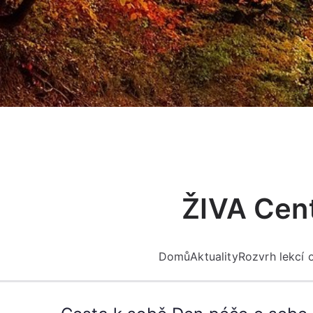
Přeskočit
na
obsah
ŽIVA Cent
Domů
Aktuality
Rozvrh lekcí