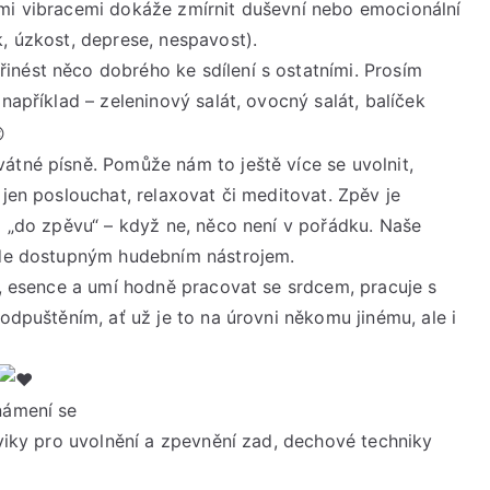
ými vibracemi dokáže zmírnit duševní nebo emocionální
2023
V
, úzkost, deprese, nespavost).
9
inést něco dobrého ke sdílení s ostatními. Prosím
AŽ
například – zeleninový salát, ovocný salát, balíček
17:30
hod.
átné písně. Pomůže nám to ještě více se uvolnit,
 jen poslouchat, relaxovat či meditovat. Zpěv je
ám „do zpěvu“ – když ne, něco není v pořádku. Naše
šude dostupným hudebním nástrojem.
a, esence a umí hodně pracovat se srdcem, pracuje s
 odpuštěním, ať už je to na úrovni někomu jinému, ale i
námení se
cviky pro uvolnění a zpevnění zad, dechové techniky