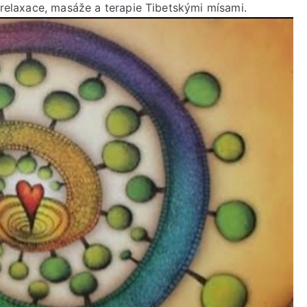
, relaxace, masáže a terapie Tibetskými mísami.