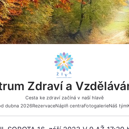
rum Zdraví a Vzdělává
Cesta ke zdraví začíná v naší hlavě
 od dubna 2026
Rezervace
Náplň centra
Fotogalerie
Náš tým