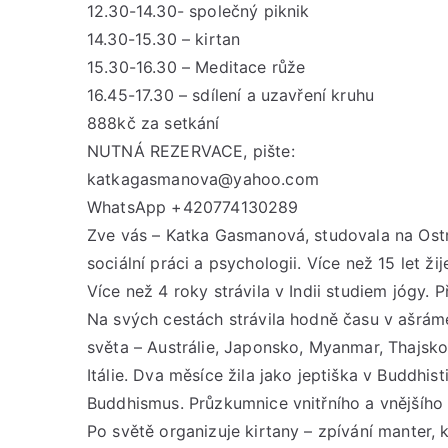
12.30-14.30- společný piknik
14.30-15.30 – kirtan
15.30-16.30 – Meditace růže
16.45-17.30 – sdílení a uzavření kruhu
888kč za setkání
NUTNÁ REZERVACE, pište:
katkagasmanova@yahoo.com
WhatsApp +420774130289
Zve vás – Katka Gasmanová, studovala na Ostra
sociální práci a psychologii. Více než 15 let ž
Více než 4 roky strávila v Indii studiem jógy. 
Na svých cestách strávila hodně času v ašrám
světa – Austrálie, Japonsko, Myanmar, Thajsko
Itálie. Dva měsíce žila jako jeptiška v Buddhi
Buddhismus. Průzkumnice vnitřního a vnějšího 
Po světě organizuje kirtany – zpívání manter, 