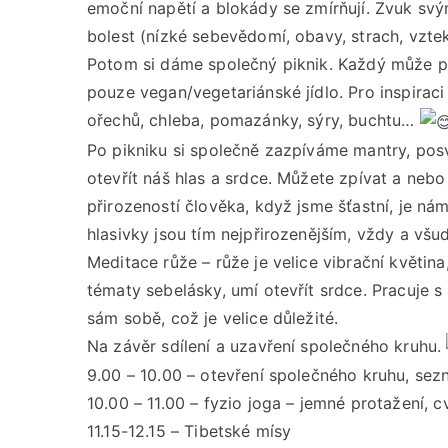
emoční napětí a blokády se zmírňují. Zvuk sv
bolest (nízké sebevědomí, obavy, strach, vztek
Potom si dáme společný piknik. Každý může př
pouze vegan/vegetariánské jídlo. Pro inspiraci 
ořechů, chleba, pomazánky, sýry, buchtu…
Po pikniku si společně zazpíváme mantry, posv
otevřít náš hlas a srdce. Můžete zpívat a nebo
přirozeností člověka, když jsme šťastní, je n
hlasivky jsou tím nejpřirozenějším, vždy a v
Meditace růže – růže je velice vibrační květin
tématy sebelásky, umí otevřít srdce. Pracuje s
sám sobě, což je velice důležité.
Na závěr sdílení a uzavření společného kruhu.
9.00 – 10.00 – otevření společného kruhu, sez
10.00 – 11.00 – fyzio joga – jemné protažení, 
11.15-12.15 – Tibetské mísy