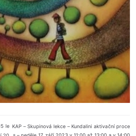
15 le
KAP – Skupinová lekce – Kundalini aktivační proce
s – neděle 17. září 2023 v 11:00 až 13:00 a v 14:00
ří 20