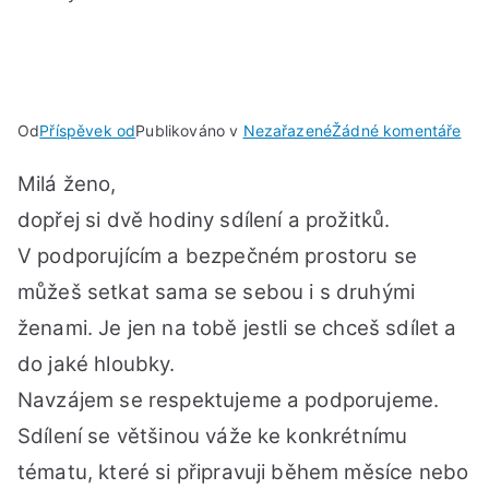
u
Od
Příspěvek od
Publikováno v
Nezařazené
Žádné komentáře
Žen
Milá ženo,
kru
NE
dopřej si dvě hodiny sdílení a prožitků.
17.9
V podporujícím a bezpečném prostoru se
od
můžeš setkat sama se sebou i s druhými
17:
do
ženami. Je jen na tobě jestli se chceš sdílet a
19:
do jaké hloubky.
hod
Navzájem se respektujeme a podporujeme.
Sdílení se většinou váže ke konkrétnímu
tématu, které si připravuji během měsíce nebo