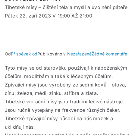
Tibetské mísy – čištění těla a mysli a uvolnění páteře
Pátek 22. září 2023 V 19:00 AŽ 21:00
u
Od
Příspěvek od
Publikováno v
Nezařazené
Žádné komentáře
Tib
Tyto mísy se od starověku používají k náboženským
mís
účelům, modlitbám a také k léčebným účelům.
–
čišt
Zpívající mísy jsou vyrobeny ze sedmi kovů – olova,
těla
cínu, železa, mědi, zinku, stříbra a zlata.
a
Tibetské vibrační mísy jsou tradiční léčivé nástroje.
mys
Jsou ručně vytepány na frekvence různých čaker.
a
Tibetské zpívající mísy působí na náš mozek a
uvo
uklidňují nás.
pát