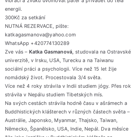
vibrací a zvuků uvolňovat páteř a přivádět do těla
energii.
300Kč za setkání
NUTNÁ REZERVACE, pište:
katkagasmanova@yahoo.com
WhatsApp +420774130289
Zve vás –
Katka Gasmanová,
studovala na Ostravské
univerzitě, v Irsku, USA, Turecku a na Taiwanu
sociální práci a psychologii. Více než 15 let žije
nomádský život. Procestovala 3/4 světa.
Více než 4 roky strávila v Indii studiem jógy. Přes rok
strávila v Nepálu studiem Tibetských mís.
Na svých cestách strávila hodně času v ašrámech a
Buddhistických klášterech v různých částech světa –
Austrálie, Japonsko, Myanmar, Thajsko, Taiwan,
Německo, Španělsko, USA, Indie, Nepál. Dva měsíce