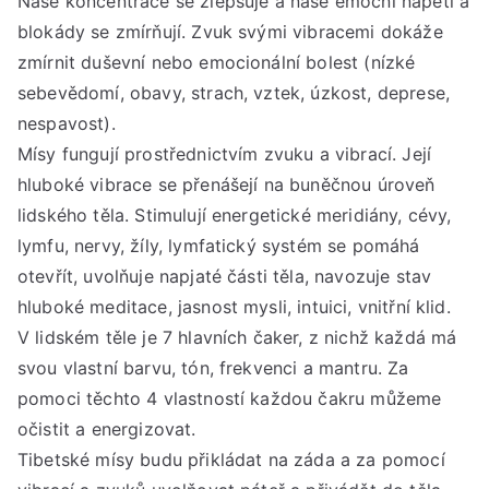
Naše koncentrace se zlepšuje a naše emoční napětí a
Pát
blokády se zmírňují. Zvuk svými vibracemi dokáže
22.
září
zmírnit duševní nebo emocionální bolest (nízké
202
sebevědomí, obavy, strach, vztek, úzkost, deprese,
V
nespavost).
19:
Mísy fungují prostřednictvím zvuku a vibrací. Její
AŽ
hluboké vibrace se přenášejí na buněčnou úroveň
21:
lidského těla. Stimulují energetické meridiány, cévy,
lymfu, nervy, žíly, lymfatický systém se pomáhá
otevřít, uvolňuje napjaté části těla, navozuje stav
hluboké meditace, jasnost mysli, intuici, vnitřní klid.
V lidském těle je 7 hlavních čaker, z nichž každá má
svou vlastní barvu, tón, frekvenci a mantru. Za
pomoci těchto 4 vlastností každou čakru můžeme
očistit a energizovat.
Tibetské mísy budu přikládat na záda a za pomocí