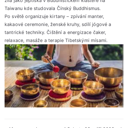
žila jako jeptiška v Buddhistickém klášteře na
Taiwanu kde studovala Čínský Buddhismus.
Po světě organizuje kirtany – zpívání manter,
kakaové ceremonie, ženské kruhy, sdílí jógové a
tantrické techniky. Čištění a energizace čaker,
relaxace, masáže a terapie Tibetskými mísami.