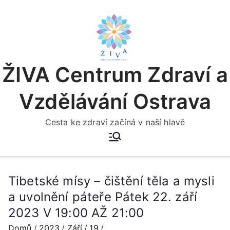
Přeskočit
na
obsah
ŽIVA Centrum Zdraví a
Vzdělávání Ostrava
Cesta ke zdraví začíná v naší hlavě
Tibetské mísy – čištění těla a mysli
a uvolnění páteře Pátek 22. září
2023 V 19:00 AŽ 21:00
Domů
2023
Září
19