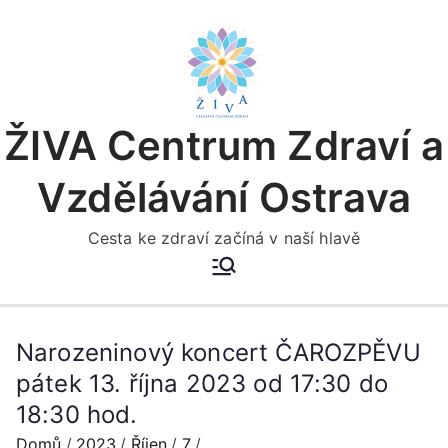
Přeskočit
na
obsah
ŽIVA Centrum Zdraví a
Vzdělávání Ostrava
Cesta ke zdraví začíná v naší hlavě
Narozeninový koncert ČAROZPĚVU
pátek 13. října 2023 od 17:30 do
18:30 hod.
Domů
2023
Říjen
7