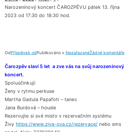
Narozeninový koncert ČAROZPĚVU pátek 13. října
2023 od 17:30 do 18:30 hod.
u
Od
Příspěvek od
Publikováno v
Nezařazené
Žádné komentáře
Nar
Čarozpěv slaví 5 let a zve vás na svůj narozeninový
kon
koncert.
ČA
pát
Spoluúčinkují:
13.
Ženy v rytmu perkuse
říjn
Martha Gadula Papafoti – tanec
202
Jana Burdová – housle
od
Rezervujte si své misto v rezervačním systému
17:
Živy
https://www.ziva-ova.cz/rezervace/
nebo sms
do