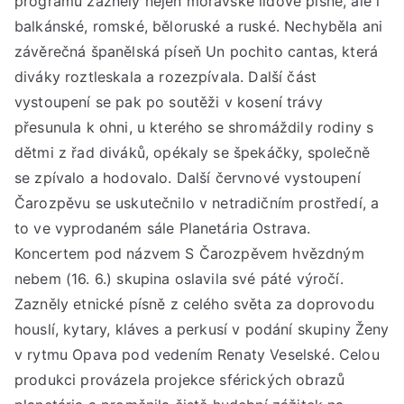
programu zazněly nejen moravské lidové písně, ale i
balkánské, romské, běloruské a ruské. Nechyběla ani
závěrečná španělská píseň Un pochito cantas, která
diváky roztleskala a rozezpívala. Další část
vystoupení se pak po soutěži v kosení trávy
přesunula k ohni, u kterého se shromáždily rodiny s
dětmi z řad diváků, opékaly se špekáčky, společně
se zpívalo a hodovalo. Další červnové vystoupení
Čarozpěvu se uskutečnilo v netradičním prostředí, a
to ve vyprodaném sále Planetária Ostrava.
Koncertem pod názvem S Čarozpěvem hvězdným
nebem (16. 6.) skupina oslavila své páté výročí.
Zazněly etnické písně z celého světa za doprovodu
houslí, kytary, kláves a perkusí v podání skupiny Ženy
v rytmu Opava pod vedením Renaty Veselské. Celou
produkci provázela projekce sférických obrazů