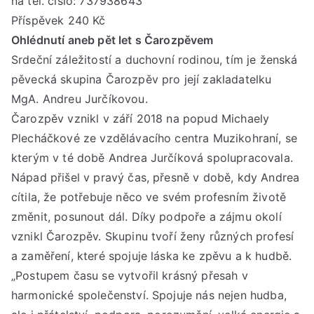
na tel. číslo: 737938643
18:
Příspěvek 240 Kč
hod
Ohlédnutí aneb pět let s Čarozpěvem
Srdeční záležitostí a duchovní rodinou, tím je ženská
pěvecká skupina Čarozpěv pro její zakladatelku
MgA. Andreu Jurčíkovou.
Čarozpěv vznikl v září 2018 na popud Michaely
Plecháčkové ze vzdělávacího centra Muzikohraní, se
kterým v té době Andrea Jurčíková spolupracovala.
Nápad přišel v pravý čas, přesně v době, kdy Andrea
cítila, že potřebuje něco ve svém profesním životě
změnit, posunout dál. Díky podpoře a zájmu okolí
vznikl Čarozpěv. Skupinu tvoří ženy různých profesí
a zaměření, které spojuje láska ke zpěvu a k hudbě.
„Postupem času se vytvořil krásný přesah v
harmonické společenství. Spojuje nás nejen hudba,