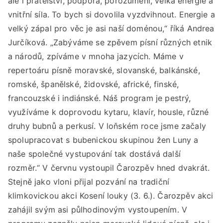
ale i přátelství, podpora, porozumění, velká energie a
vnitřní síla. To bych si dovolila vyzdvihnout. Energie a
velký zápal pro věc je asi naší doménou,“ říká Andrea
Jurčíková. „Zabýváme se zpěvem písní různých etnik
a národů, zpíváme v mnoha jazycích. Máme v
repertoáru písně moravské, slovanské, balkánské,
romské, španělské, židovské, africké, finské,
francouzské i indiánské. Náš program je pestrý,
využíváme k doprovodu kytaru, klavír, housle, různé
druhy bubnů a perkusí. V loňském roce jsme začaly
spolupracovat s bubenickou skupinou žen Luny a
naše společné vystupování tak dostává další
rozměr.“ V červnu vystoupil Čarozpěv hned dvakrát.
Stejně jako vloni přijal pozvání na tradiční
klimkovickou akci Kosení louky (3. 6.). Čarozpěv akci
zahájil svým asi půlhodinovým vystoupením. V