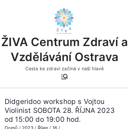
Přeskočit
na
obsah
ŽIVA Centrum Zdraví a
Vzdělávání Ostrava
Cesta ke zdraví začíná v naší hlavě
Didgeridoo workshop s Vojtou
Violinist SOBOTA 28. ŘÍJNA 2023
od 15:00 do 19:00 hod.
Domů
2023
Říjen
16