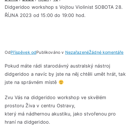
Didgeridoo workshop s Vojtou Violinist SOBOTA 28.
ŘÍJNA 2023 od 15:00 do 19:00 hod.
u
Od
Příspěvek od
Publikováno v
Nezařazené
Žádné komentáře
Did
Pokud máte rádi starodávný australský nástroj
wor
didgeridoo a navíc by jste na něj chtěli umět hrát, tak
s
Voj
jste na správném místě
Viol
SO
Zvu Vás na didgeridoo workshop ve skvělém
28.
prostoru Živa v centru Ostravy,
ŘÍJ
který má nádhernou akustiku, jako stvořenou pro
202
hraní na didgeridoo.
od