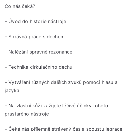
15:
Co nás čeká?
do
19:
– Úvod do historie nástroje
hod
– Správná práce s dechem
– Nalézání správné rezonance
– Technika cirkulačního dechu
– Vytváření různých dalších zvuků pomocí hlasu a
jazyka
– Na vlastní kůži zažijete léčivé účinky tohoto
prastarého nástroje
– Čeká nás příjemně strávený čas a spoustu legrace