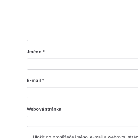
Jméno
*
E-mail
*
Webová stránka
Uložit do prohlížeče jméno, e-mail a webovou str