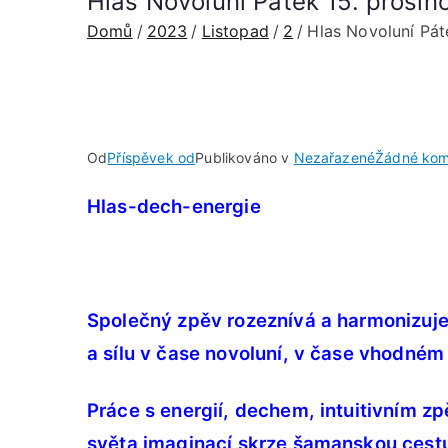
Hlas Novoluní Pátek 15. prosin
Domů
2023
Listopad
2
Hlas Novoluní Pát
Od
Příspěvek od
Publikováno v
Nezařazené
Žádné kom
Hlas-dech-energie
Společný zpěv rozeznívá a harmonizuje
a sílu v čase novoluní,
v čase vhodném k
Práce s energií, dechem, intuitivním z
světa imaginací skrze šamanskou cest