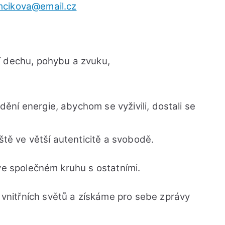
mcikova@email.cz
í dechu, pohybu a zvuku,
ní energie, abychom se vyživili, dostali se
ště ve větší autenticitě a svobodě.
ve společném kruhu s ostatními.
nitřních světů a získáme pro sebe zprávy