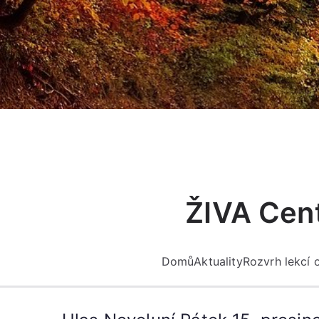
Přeskočit
na
obsah
ŽIVA Cent
Domů
Aktuality
Rozvrh lekcí