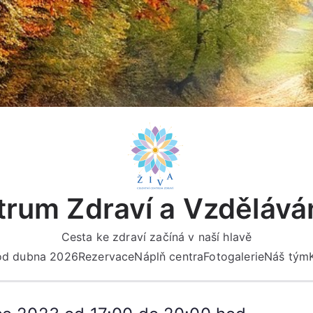
rum Zdraví a Vzdělává
Cesta ke zdraví začíná v naší hlavě
 od dubna 2026
Rezervace
Náplň centra
Fotogalerie
Náš tým