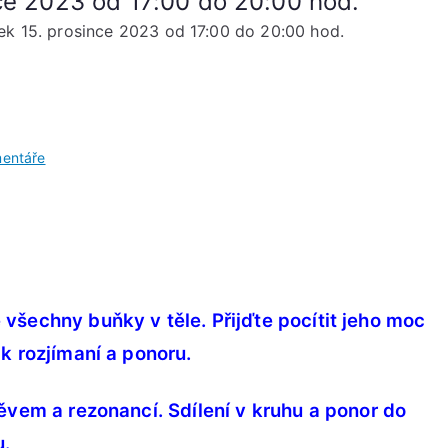
ce 2023 od 17:00 do 20:00 hod.
ek 15. prosince 2023 od 17:00 do 20:00 hod.
u
entáře
Hlas
Novoluní
Pátek
15.
prosince
2023
 všechny buňky v těle.
Přijďte pocítit jeho moc
od
 rozjímaní a ponoru.
17:00
do
20:00
pěvem a rezonancí.
Sdílení v kruhu a ponor do
hod.
u.