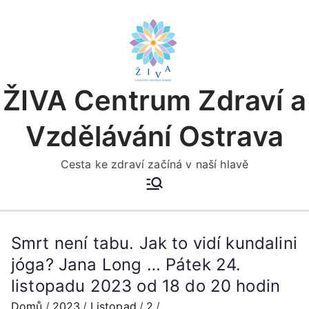
Přeskočit
na
obsah
ŽIVA Centrum Zdraví a
Vzdělávání Ostrava
Cesta ke zdraví začíná v naší hlavě
Smrt není tabu. Jak to vidí kundalini
jóga? Jana Long … Pátek 24.
listopadu 2023 od 18 do 20 hodin
Domů
2023
Listopad
2