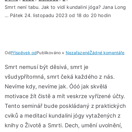
Smrt není tabu. Jak to vidí kundalini jóga? Jana Long
… Pátek 24. listopadu 2023 od 18 do 20 hodin
u
Od
Příspěvek od
Publikováno v
Nezařazené
Žádné komentáře
Smr
Smrt nemusí být děsivá, smrt je
nen
tab
všudypřítomná, smrt čeká každého z nás.
Jak
Nevíme kdy, nevíme jak. Óóó jak skvělá
to
motivace žít čistě a mít veskrze vyřízené účty.
vidí
kund
Tento seminář bude poskládaný z praktických
jóg
cviků a meditací kundalini jógy vytažených z
Jan
knihy o Životě a Smrti. Dech, umění uvolnění,
Lon