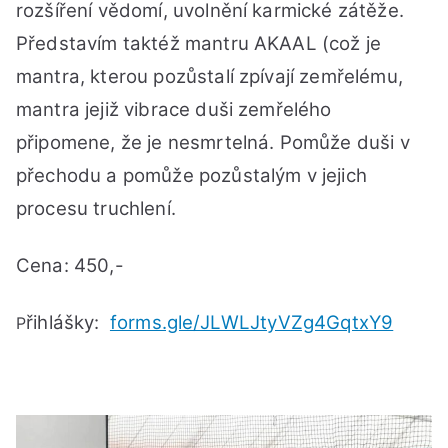
…
rozšíření vědomí, uvolnění karmické zátěže.
Pát
Představím taktéž mantru AKAAL (což je
24.
mantra, kterou pozůstalí zpívají zemřelému,
lis
202
mantra jejiž vibrace duši zemřelého
od
připomene, že je nesmrtelná. Pomůže duši v
18
přechodu a pomůže pozůstalým v jejich
do
20
procesu truchlení.
hod
Cena: 450,-
řihlášky:
forms.gle/JLWLJtyVZg4GqtxY9
P