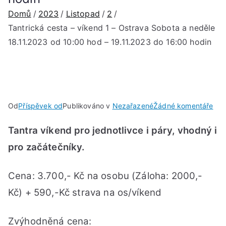
Domů
2023
Listopad
2
Tantrická cesta – víkend 1 – Ostrava Sobota a neděle
18.11.2023 od 10:00 hod – 19.11.2023 do 16:00 hodin
u
Od
Příspěvek od
Publikováno v
Nezařazené
Žádné komentáře
Tan
Tantra víkend pro jednotlivce i páry, vhodný i
ces
–
pro začátečníky.
vík
1
Cena: 3.700,- Kč na osobu (Záloha: 2000,-
–
Kč) + 590,-Kč strava na os/víkend
Ost
Sob
a
Zvýhodněná cena: