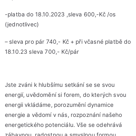
ned
18.
-platba do 18.10.2023 ,sleva 600,-Kč /os
od
(jednotlivec)
10:
hod
– sleva pro pár 740,- Kč + při včasné platbě do
–
19.
18.10.23 sleva 700,- Kč/pár
do
16:
hod
Jste zváni k hlubšímu setkání se se svou
energií, uvědomění si forem, do kterých svou
energii vkládáme, porozumění dynamice
energie a vědomí v nás, rozpoznání našeho
energetického potenciálu. Vše se odehrává
zábavnou, radostnou a smyslnou formou,