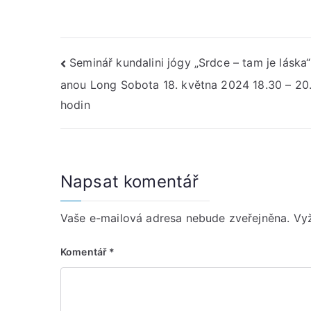
Navigace
Seminář kundalini jógy „Srdce – tam je láska“
anou Long Sobota 18. května 2024 18.30 – 20
pro
hodin
příspěvek
Napsat komentář
Vaše e-mailová adresa nebude zveřejněna.
Vy
Komentář
*