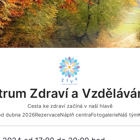
rum Zdraví a Vzdělává
Cesta ke zdraví začíná v naší hlavě
 od dubna 2026
Rezervace
Náplň centra
Fotogalerie
Náš tým