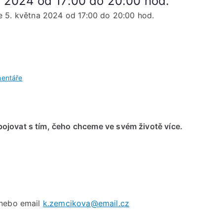
a 2024 od 17:00 do 20:00 hod.
e 5. května 2024 od 17:00 do 20:00 hod.
u
entáře
Hlas
Novoluní
Neděle
jovat s tím, čeho chceme ve svém životě více.
5.
května
2024
od
17:00
do
20:00
 nebo email
k.zemcikova@email.cz
hod.