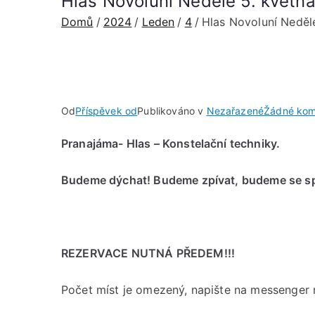
Hlas Novoluní Neděle 5. květn
Domů
2024
Leden
4
Hlas Novoluní Neděl
Od
Příspěvek od
Publikováno v
Nezařazené
Žádné kom
Pranajáma- Hlas – Konstelační techniky.
Budeme dýchat! Budeme zpívat, budeme se spo
REZERVACE NUTNÁ PŘEDEM!!!
Počet míst je omezený, napište na messenger