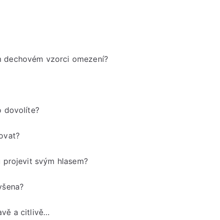
ém dechovém vzorci omezení?
o dovolíte?
ovat?
u projevit svým hlasem?
lyšena?
vě a citlivě…