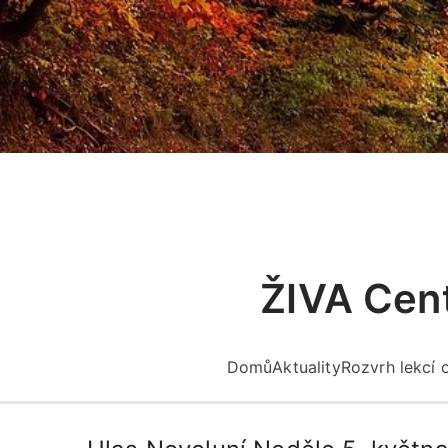
Přeskočit
na
obsah
ŽIVA Cent
Domů
Aktuality
Rozvrh lekcí