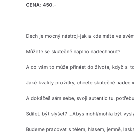
CENA: 450,-
Dech je mocný nástroj-jak a kde máte ve sv
Můžete se skutečně naplno nadechnout?
A co vám to může přinést do života, když si t
Jaké kvality prožitky, chcete skutečně nadech
A dokážeš sám sebe, svoji autenticitu, potřeb
Sdílet, být slyšet? …Abys mohl/mohla být vys
Budeme pracovat s tělem, hlasem, jemně, laska