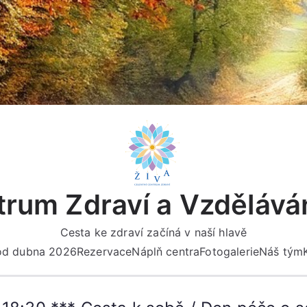
rum Zdraví a Vzdělává
Cesta ke zdraví začíná v naší hlavě
 od dubna 2026
Rezervace
Náplň centra
Fotogalerie
Náš tým