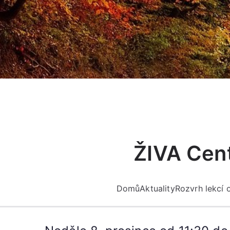
Přeskočit
na
obsah
ŽIVA Cent
Domů
Aktuality
Rozvrh lekcí