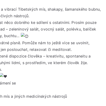
/
Den
a vibrací Tibetských mís, shakapy, šamanského bubnu,
péče
éčivých nástrojů.
o
t něco dobrého ke sdílení s ostatními. Prosím pouze
sebe
lad – zeleninový salát, ovocný salát, polévku, balíček
s
ry, buchtu…
Katkou
átné písně. Pomůže nám to ještě více se uvolnit,
Gasmanovou
 jen poslouchat, relaxovat či meditovat.
ené dispozice člověka – kreativitu, spontaneitu a
ými lidmi, s prostředím, ve kterém člověk žije.
.
námení se
ch mís a jiných medicínských nástrojů