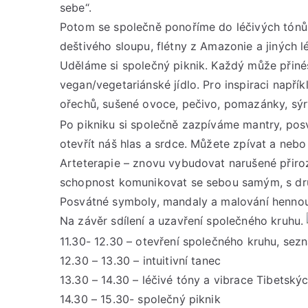
sebe“.
Potom se společně ponoříme do léčivých tónů 
deštivého sloupu, flétny z Amazonie a jiných l
Uděláme si společný piknik. Každý může přinés
vegan/vegetariánské jídlo. Pro inspiraci napřík
ořechů, sušené ovoce, pečivo, pomazánky, sý
Po pikniku si společně zazpíváme mantry, posv
otevřít náš hlas a srdce. Můžete zpívat a nebo
Arteterapie – znovu vybudovat narušené přiroz
schopnost komunikovat se sebou samým, s druh
Posvátné symboly, mandaly a malování hennou
Na závěr sdílení a uzavření společného kruhu.
11.30- 12.30 – otevření společného kruhu, sez
12.30 – 13.30 – intuitivní tanec
13.30 – 14.30 – léčivé tóny a vibrace Tibetský
14.30 – 15.30- společný piknik