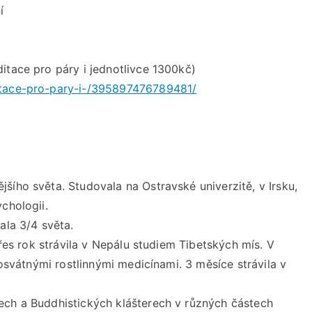
í
itace pro páry i jednotlivce 1300kč)
itace-pro-pary-i-/395897476789481/
šího světa. Studovala na Ostravské univerzitě, v Irsku,
chologii.
ala 3/4 světa.
přes rok strávila v Nepálu studiem Tibetských mís. V
posvátnými rostlinnými medicínami. 3 měsíce strávila v
ech a Buddhistických klášterech v různých částech