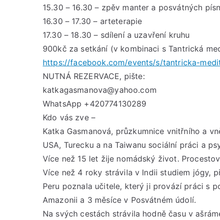
15.30 – 16.30 – zpěv manter a posvátných písn
16.30 – 17.30 – arteterapie
17.30 – 18.30 – sdílení a uzavření kruhu
900kč za setkání (v kombinaci s Tantrická med
https://facebook.com/events/s/tantricka-med
NUTNÁ REZERVACE, pište:
katkagasmanova@yahoo.com
WhatsApp +420774130289
Kdo vás zve –
Katka Gasmanová, průzkumnice vnitřního a vněj
USA, Turecku a na Taiwanu sociální práci a psy
Více než 15 let žije nomádský život. Procestov
Více než 4 roky strávila v Indii studiem jógy, 
Peru poznala učitele, který ji provází práci s 
Amazonii a 3 měsíce v Posvátném údolí.
Na svých cestách strávila hodně času v ašrám