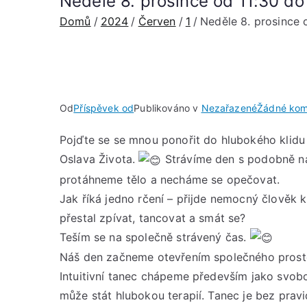
Neděle 8. prosince od 11:30 d
Domů
2024
Červen
1
Neděle 8. prosince
Od
Příspěvek od
Publikováno v
Nezařazené
Žádné kom
Pojďte se se mnou ponořit do hlubokého klidu 
Oslava Života.
Strávíme den s podobně nal
protáhneme tělo a necháme se opečovat.
Jak říká jedno rčení – přijde nemocný člověk k
přestal zpívat, tancovat a smát se?
Teším se na společně strávený čas.
Náš den začneme otevřením společného prosto
Intuitivní tanec chápeme především jako svobo
může stát hlubokou terapií. Tanec je bez pravi