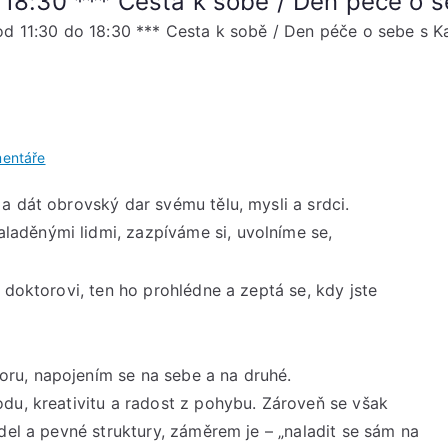
o 18:30 *** Cesta k sobě / Den péče o
 od 11:30 do 18:30 *** Cesta k sobě / Den péče o sebe s
u
entáře
Neděle
a dát obrovský dar svému tělu, mysli a srdci.
8.
aděnými lidmi, zazpíváme si, uvolníme se,
prosince
od
11:30
 doktorovi, ten ho prohlédne a zeptá se, kdy jste
do
18:30
***
ru, napojením se na sebe a na druhé.
Cesta
du, kreativitu a radost z pohybu. Zároveň se však
k
del a pevné struktury, záměrem je – „naladit se sám na
sobě