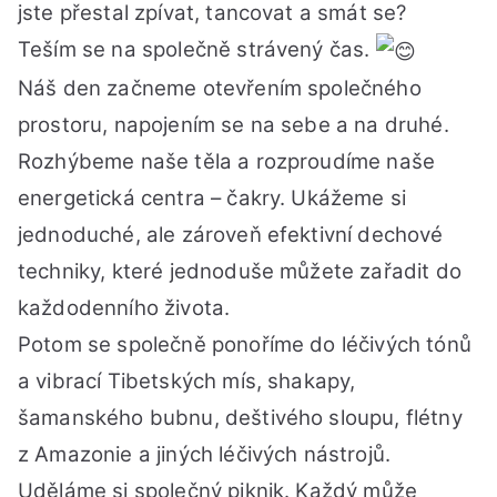
seb
jste přestal zpívat, tancovat a smát se?
od
Teším se na společně strávený čas.
9
Náš den začneme otevřením společného
do
17:
prostoru, napojením se na sebe a na druhé.
hod
Rozhýbeme naše těla a rozproudíme naše
energetická centra – čakry. Ukážeme si
jednoduché, ale zároveň efektivní dechové
techniky, které jednoduše můžete zařadit do
každodenního života.
Potom se společně ponoříme do léčivých tónů
a vibrací Tibetských mís, shakapy,
šamanského bubnu, deštivého sloupu, flétny
z Amazonie a jiných léčivých nástrojů.
Uděláme si společný piknik. Každý může