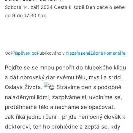
Sobota 14. září 2024 Cesta k sobě Den péče o sebe
od 9 do 17:30 hod.
u
Od
Příspěvek od
Publikováno v
Nezařazené
Žádné komentáře
Sob
Pojďte se se mnou ponořit do hlubokého klidu
14.
září
a dát obrovský dar svému tělu, mysli a srdci.
202
Oslava Života.
Strávíme den s podobně
Ces
naladěnými lidmi, zazpíváme si, uvolníme se,
k
sob
protáhneme tělo a necháme se opečovat.
Den
Jak říká jedno rčení – přijde nemocný člověk k
péč
doktorovi, ten ho prohlédne a zeptá se, kdy
o