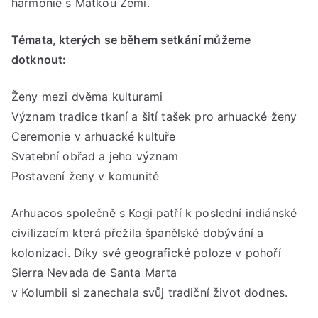
harmonie s Matkou Zemí.
MU
***
Témata, kterých se během setkání můžeme
Pon
dotknout:
6.
říjn
Ženy mezi dvěma kulturami
202
Význam tradice tkaní a šití tašek pro arhuacké ženy
***
od
Ceremonie v arhuacké kultuře
19:
Svatební obřad a jeho význam
do
Postavení ženy v komunitě
21:
hod
Arhuacos společně s Kogi patří k poslední indiánské
civilizacím která přežila španělské dobývání a
kolonizaci. Díky své geografické poloze v pohoří
Sierra Nevada de Santa Marta
v Kolumbii si zanechala svůj tradiční život dodnes.