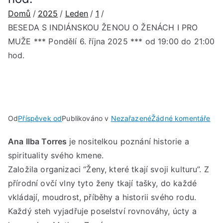
Domů
2025
Leden
1
BESEDA S INDIÁNSKOU ŽENOU O ŽENÁCH I PRO
MUŽE *** Pondělí 6. října 2025 *** od 19:00 do 21:00
hod.
u
Od
Příspěvek od
Publikováno v
Nezařazené
Žádné komentáře
BE
Ana Ilba Torres
je nositelkou poznání historie a
S
spirituality svého kmene.
IN
ŽE
Založila organizaci “Ženy, které tkají svoji kulturu”. Z
O
přírodní ovčí vlny tyto ženy tkají tašky, do každé
ŽE
vkládají, moudrost, příběhy a historii svého rodu.
I
Každý steh vyjadřuje poselství rovnováhy, úcty a
PR