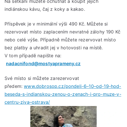
Na setkání můžete ochutnat a koupit jejich
indiánskou kávu, čaj z koky a kakao.
Příspěvek je v minimální výši 490 Kč. Můžete si
rezervovat místo zaplacením nevratné zálohy 190 Kč
nebo celé výše. Případně můžete rezervovat místo
bez platby a uhradit jej v hotovosti na místě.
V tom případě napište na:
nadacnifond@mostyaprameny.cz
Své místo si můžete zarezervovat
předem:
www.dobrosop.cz/pondeli-6–10–od-19-hod-
beseda-s-indianskou-zenou-o-zenach-i-pro-muze-v-
centru-ziva–ostrava/