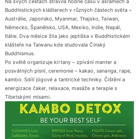
Na svých cestách strávila hodně času v ašrámech a
Buddhistických klášterech v různých částech světa –
Austrálie, Japonsko, Myanmar, Thajsko, Taiwan,
Německo, Španělsko, USA, Mexiko, Indie, Nepál,
Itálie. Dva měsíce žila jako jeptiška v Buddhistickém
klášteře na Taiwanu kde studovala Čínský
Buddhismus.
Po světě organizuje kirtany – zpívání manter a
posvátných písní, ceremonie – kakao, sananga, rape,
kambo. Sdílí jógové a tantrické techniky. Čištění a
energizace čaker, relaxace, masáže a terapie s
Tibetskými mísami.