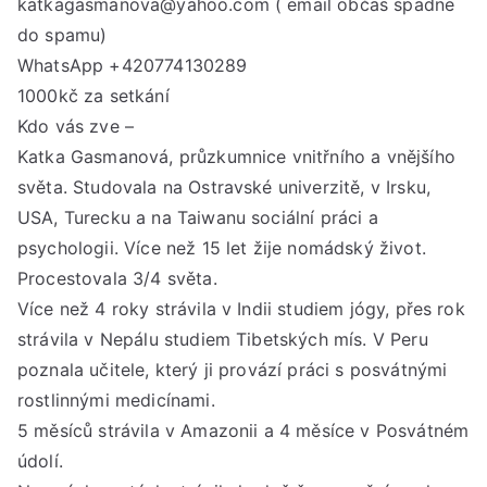
katkagasmanova@yahoo.com ( email občas spadne
do spamu)
WhatsApp +420774130289
1000kč za setkání
Kdo vás zve –
Katka Gasmanová, průzkumnice vnitřního a vnějšího
světa. Studovala na Ostravské univerzitě, v Irsku,
USA, Turecku a na Taiwanu sociální práci a
psychologii. Více než 15 let žije nomádský život.
Procestovala 3/4 světa.
Více než 4 roky strávila v Indii studiem jógy, přes rok
strávila v Nepálu studiem Tibetských mís. V Peru
poznala učitele, který ji provází práci s posvátnými
rostlinnými medicínami.
5 měsíců strávila v Amazonii a 4 měsíce v Posvátném
údolí.