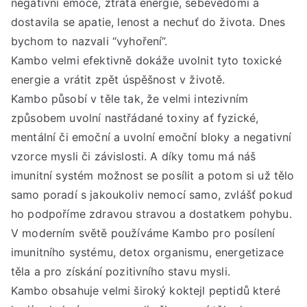
negativní emoce, ztráta energie, sebevědomí a
San
dostavila se apatie, lenost a nechuť do života. Dnes
***
bychom to nazvali “vyhoření”.
Sob
Kambo velmi efektivně dokáže uvolnit tyto toxické
6.
září
energie a vrátit zpět úspěšnost v životě.
202
Kambo působí v těle tak, že velmi intezivním
od
způsobem uvolní nastřádané toxiny ať fyzické,
9:3
mentální či emoční a uvolní emoční bloky a negativní
do
vzorce mysli či závislosti. A díky tomu má náš
12:
imunitní systém možnost se posílit a potom si už tělo
hod
samo poradí s jakoukoliv nemocí samo, zvlášť pokud
ho podpoříme zdravou stravou a dostatkem pohybu.
V moderním světě používáme Kambo pro posílení
imunitního systému, detox organismu, energetizace
těla a pro získání pozitivního stavu mysli.
Kambo obsahuje velmi široký koktejl peptidů které