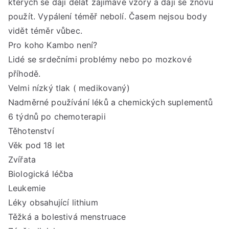
kterých se dají dělat zajímavé vzory a dají se znovu
použít. Vypálení téměř nebolí. Časem nejsou body
vidět téměr vůbec.
Pro koho Kambo není?
Lidé se srdečními problémy nebo po mozkové
příhodě.
Velmi nízký tlak ( medikovaný)
Nadměrné používání léků a chemických suplementů
6 týdnů po chemoterapii
Těhotenství
Věk pod 18 let
Zvířata
Biologická léčba
Leukemie
Léky obsahující lithium
Těžká a bolestivá menstruace