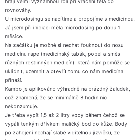
hrají velmi významnou roli při vracení těla do
rovnováhy.
U microdosingu se nacítíme a propojíme s medicínou.
Já jsem při iniciaci měla microdosing po dobu 1
měsíce.
Na začátku je možné si nechat fouknout do nosu
medicínu rape (medicínský tabák, popel a směs
různých rostlinných medicín), která nám pomůže se
uklidnit, uzemnit a otevřít tomu co nám medicína
přináší.
Kambo je aplikováno výhradně na prázdný žaludek,
což znamená, že se minimálně 8 hodin nic
nekonzumuje.
Je třeba vypít 1,5 až 2 litry vody během čehož se
vypálí tenkým dřívkem maličký bod do kůže. Body
po zahojení nechají slabě viditelnou jizvičku, ze