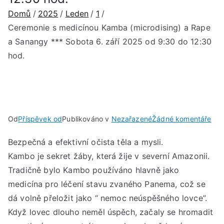
Domů
2025
Leden
1
Ceremonie s medicínou Kamba (microdising) a Rape
a Sanangy *** Sobota 6. září 2025 od 9:30 do 12:30
hod.
u
Od
Příspěvek od
Publikováno v
Nezařazené
Žádné komentáře
Cer
Bezpečná a efektivní očista těla a mysli.
s
Kambo je sekret žáby, která žije v severní Amazonii.
med
Ka
Tradičně bylo Kambo používáno hlavně jako
(mi
medicína pro léčení stavu zvaného Panema, což se
a
dá volně přeložit jako “ nemoc neúspěšného lovce”.
Rap
Když lovec dlouho neměl úspěch, začaly se hromadit
a