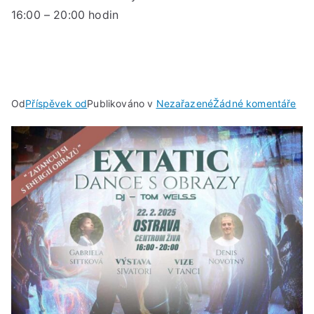
16:00 – 20:00 hodin
u
Od
Příspěvek od
Publikováno v
Nezařazené
Žádné komentáře
Exta
Dan
s
obr
***
Sob
22.
úno
202
16:
–
20: