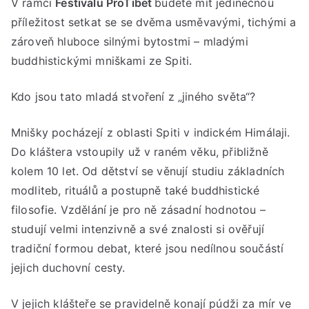
V rámci
Festivalu ProTibet
budete mít jedinečnou
ze
příležitost setkat se se dvěma usměvavými, tichými a
Spit
zároveň hluboce silnými bytostmi – mladými
***
buddhistickými mniškami ze Spiti.
Čtv
12.
Kdo jsou tato mladá stvoření z „jiného světa“?
bře
202
od
Mnišky pocházejí z oblasti Spiti v indickém Himálaji.
19:
Do kláštera vstoupily už v raném věku, přibližně
do
kolem 10 let. Od dětství se věnují studiu základních
20:
modliteb, rituálů a postupně také buddhistické
hod
filosofie. Vzdělání je pro ně zásadní hodnotou –
studují velmi intenzivně a své znalosti si ověřují
tradiční formou debat, které jsou nedílnou součástí
jejich duchovní cesty.
V jejich klášteře se pravidelně konají púdži za mír ve