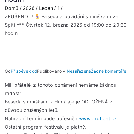
Domů
2026
Leden
1
ZRUŠENO !!!
Beseda a povídání s mniškami ze
Spiti *** Čtvrtek 12. března 2026 od 19:00 do 20:30
hodin
u
Od
Příspěvek od
Publikováno v
Nezařazené
Žádné komentáře
ZR
Milí přátelé, z tohoto oznámení nemáme žádnou
!!!
radost:
Bes
Beseda s mniškami z Himálaje je ODLOŽENÁ z
a
důvodu zrušených letů.
pov
Náhradní termín bude upřesněn
www.protibet.cz
s
Ostatní program festivalu je platný.
mni