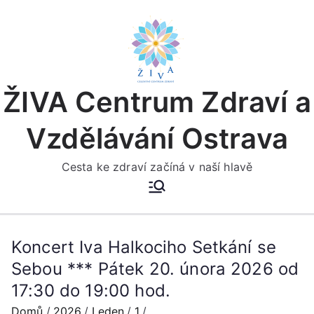
Přeskočit
na
obsah
ŽIVA Centrum Zdraví a
Vzdělávání Ostrava
Cesta ke zdraví začíná v naší hlavě
Koncert Iva Halkociho Setkání se
Sebou *** Pátek 20. února 2026 od
17:30 do 19:00 hod.
Domů
2026
Leden
1