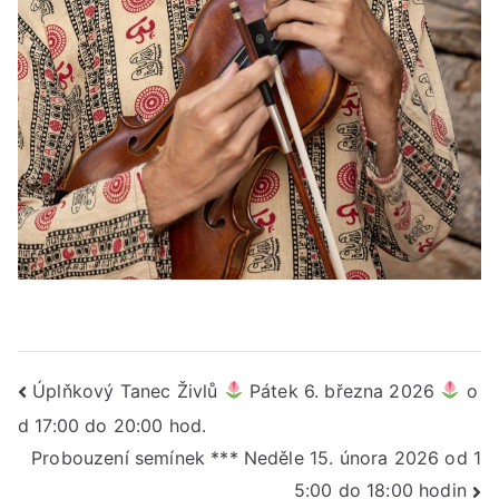
Navigace
Úplňkový Tanec Živlů
Pátek 6. března 2026
o
d 17:00 do 20:00 hod.
pro
Probouzení semínek *** Neděle 15. února 2026 od 1
příspěvek
5:00 do 18:00 hodin