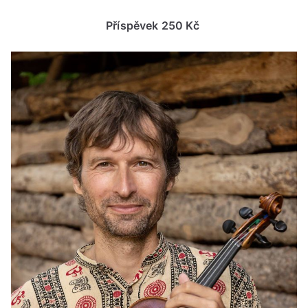
202
od
Příspěvek 250 Kč
17:
do
19:
hod