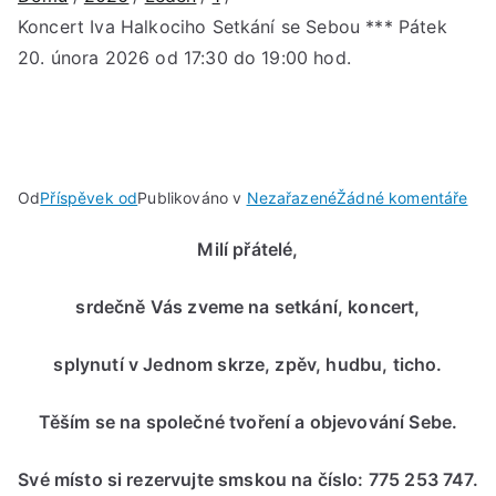
Koncert Iva Halkociho Setkání se Sebou *** Pátek
20. února 2026 od 17:30 do 19:00 hod.
u
Od
Příspěvek od
Publikováno v
Nezařazené
Žádné komentáře
Kon
Milí přátelé,
Iva
Hal
srdečně Vás zveme na setkání, koncert,
Set
se
splynutí v Jednom skrze, zpěv, hudbu, ticho.
Seb
***
Pát
Těším se na společné tvoření a objevování Sebe.
20.
úno
Své místo si rezervujte smskou na číslo: 775 253 747.