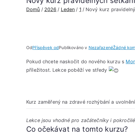
Nový kurz pravidelných setkání
Domů
2026
Leden
1
Nový kurz pravidelný
Od
Příspěvek od
Publikováno v
Nezařazené
Žádné kom
Pokud chcete naskočit do nového kurzu s
Mon
příležitost. Lekce poběží ve středy
Kurz zaměřený na zdravé rozhýbání a uvolnění 
Lekce jsou vhodné pro začátečníky i pokročilé
Co očekávat na tomto kurzu?