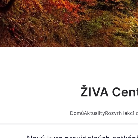
Přeskočit
na
obsah
ŽIVA Cent
Domů
Aktuality
Rozvrh lekcí