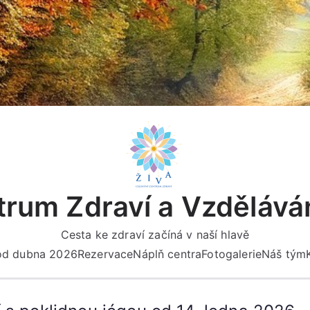
rum Zdraví a Vzdělává
Cesta ke zdraví začíná v naší hlavě
 od dubna 2026
Rezervace
Náplň centra
Fotogalerie
Náš tým