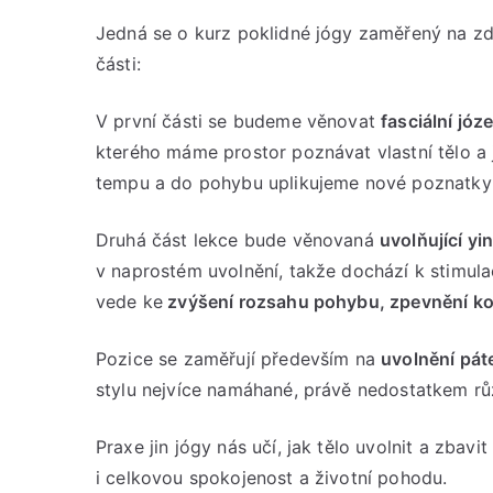
Jedná se o kurz poklidné jógy zaměřený na zd
části:
V první části se budeme věnovat
fasciální józ
kterého máme prostor poznávat vlastní tělo a 
tempu a do pohybu uplikujeme nové poznatky z
Druhá část lekce bude věnovaná
uvolňující yi
v naprostém uvolnění, takže dochází k stimula
vede ke
zvýšení rozsahu pohybu, zpevnění ko
Pozice se zaměřují především na
uvolnění páte
stylu nejvíce namáhané, právě nedostatkem r
Praxe jin jógy nás učí, jak tělo uvolnit a zbavit
i celkovou spokojenost a životní pohodu.