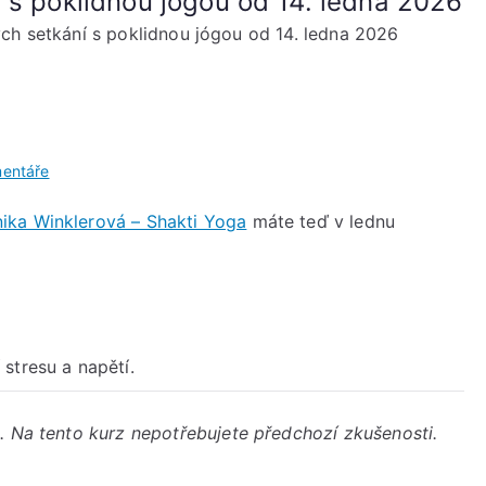
 s poklidnou jógou od 14. ledna 2026
ch setkání s poklidnou jógou od 14. ledna 2026
u
entáře
Nový
ika Winklerová – Shakti Yoga
máte teď v lednu
kurz
pravidelných
setkání
s
poklidnou
jógou
stresu a napětí.
od
14.
. Na tento kurz nepotřebujete předchozí zkušenosti.
ledna
2026