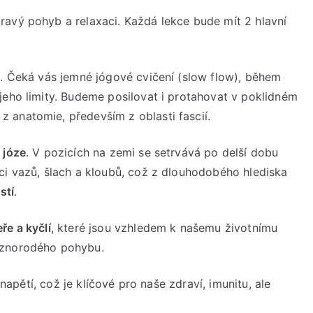
ravý pohyb a relaxaci. Každá lekce bude mít 2 hlavní
e
. Čeká vás jemné jógové cvičení (slow flow), během
jeho limity. Budeme posilovat i protahovat v poklidném
 anatomie, především z oblasti fascií.
n józe
. V pozicích na zemi se setrvává po delší dobu
ci vazů, šlach a kloubů, což z dlouhodobého hlediska
stí
.
ře a kyčlí
, které jsou vzhledem k našemu životnímu
ůznorodého pohybu.
 napětí, což je klíčové pro naše zdraví, imunitu, ale