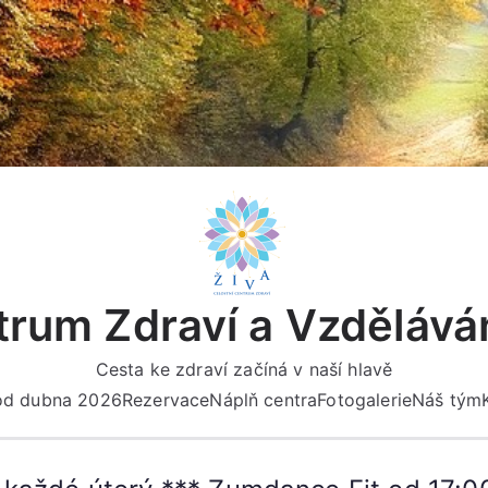
rum Zdraví a Vzdělává
Cesta ke zdraví začíná v naší hlavě
 od dubna 2026
Rezervace
Náplň centra
Fotogalerie
Náš tým