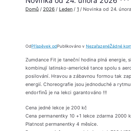
Novinka od 24. února 2026 ***
Domů
2026
Leden
1
Novinka od 24. února
Od
Příspěvek od
Publikováno v
Nezařazené
Žádné kom
Zumdance Fit je taneční hodina plná energie, 
kombinují latinsko-americké tance spolu s ae
posilování. Hravou a zábavnou formou tak zapra
energií. Choreografie jsou jednoduché a rytm
endorfinů je na lekci garantováno !!!
Cena jedné lekce je 200 kč
Cena permanentky 10 +1 lekce zdarma 2000 
Platnost permanentky 4 měsíce.