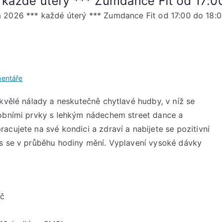
 každé úterý *** Zumdance Fit od 17:0
 2026 *** každé úterý *** Zumdance Fit od 17:00 do 18:0
u
entáře
Novinka
skvělé nálady a neskutečně chytlavé hudby, v níž se
od
robními prvky s lehkým nádechem street dance a
24.
února
cujete na své kondici a zdraví a nabijete se pozitivní
2026
us se v průběhu hodiny mění. Vyplavení vysoké dávky
***
každé
úterý
***
kč
Zumdance
Fit