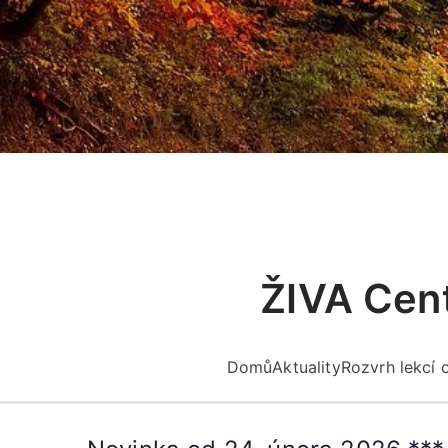
Přeskočit
na
obsah
ŽIVA Cent
Domů
Aktuality
Rozvrh lekcí