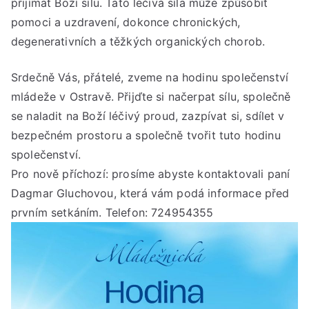
přijímat Boží sílu. Tato léčivá síla může způsobit
srp
pomoci a uzdravení, dokonce chronických,
202
degenerativních a těžkých organických chorob.
od
15:
Srdečně Vás, přátelé, zveme na hodinu společenství
do
17:
mládeže v Ostravě. Přijďte si načerpat sílu, společně
hod
se naladit na Boží léčivý proud, zazpívat si, sdílet v
bezpečném prostoru a společně tvořit tuto hodinu
společenství.
Pro nově příchozí: prosíme abyste kontaktovali paní
Dagmar Gluchovou, která vám podá informace před
prvním setkáním. Telefon: 724954355