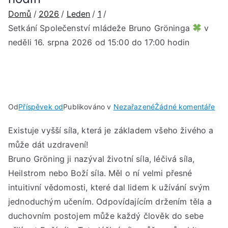
Domů
2026
Leden
1
Setkání Společenství mládeže Bruno Gröninga
v
neděli 16. srpna 2026 od 15:00 do 17:00 hodin
u
Od
Příspěvek od
Publikováno v
Nezařazené
Žádné komentáře
Set
Existuje vyšší síla, která je základem všeho živého a
Spo
může dát uzdravení!
mlá
Bru
Bruno Gröning ji nazýval životní síla, léčivá síla,
Grö
Heilstrom nebo Boží síla. Měl o ní velmi přesné
intuitivní vědomosti, které dal lidem k užívání svým
v
jednoduchým učením. Odpovídajícím držením těla a
ned
duchovním postojem může každý člověk do sebe
16.