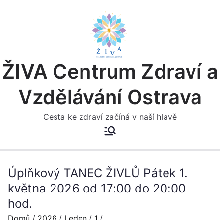
Přeskočit
na
obsah
ŽIVA Centrum Zdraví a
Vzdělávání Ostrava
Cesta ke zdraví začíná v naší hlavě
Úplňkový TANEC ŽIVLŮ Pátek 1.
května 2026 od 17:00 do 20:00
hod.
Domů
2026
Leden
1