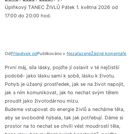
Úplňkový TANEC ŽIVLŮ Pátek 1. května 2026 od
17:00 do 20:00 hod.
u
Od
Příspěvek od
Publikováno v
Nezařazené
Žádné komentáře
Úpl
První máj, síla lásky, pojďte jí oslavit v té nejčistší
TA
podobě- jako lásku sami k sobě, lásku k životu.
ŽIV
Pát
Pohyb je úžasný prostředek, jak se na život napojit,
1.
jak s ním komunikovat, jak ho nechat svým tělem
kvě
proudit jako životodárnou mízu.
202
Budeme vstupovat do energie živlů a necháme těla,
od
aby se svobodně hýbala, tak jak potřebují. Dáme si
17:
prostor na to nechat se chvíli vést moudrostí těla,
do