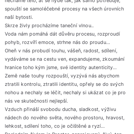
necháme tělo, ať se hýbe tak, jak samo potřebuje,
spouští se samoléčebné procesy na všech úrovních
naší bytosti.
Skrze živly procházíme taneční vlnou..
Voda nám pomáhá dát důvěru procesu, rozproudí
pohyb, rozvíří emoce, strhne nás do proudu…
Oheň v nás probudí touhu, vášeň, radost, sdílení,
vydáváme se na cestu ven, expandujeme, zkoumání
hranice toho kým jsme, své identity autenticity…
Země naše touhy rozpouští, vyzývá nás abychom
ztratili kontrolu, ztratili identitu, opřely se do svých
nohou a nechaly se léčit, nechaly si ukázat co je pro
nás ve skutečnosti nejlepší.
Vzduch přináší svobodu ducha, sladkost, výživu
nádech do nového světa, nového prostoru, hravost,
lehkost, sdílení toho, co je očištěné a ryzí…