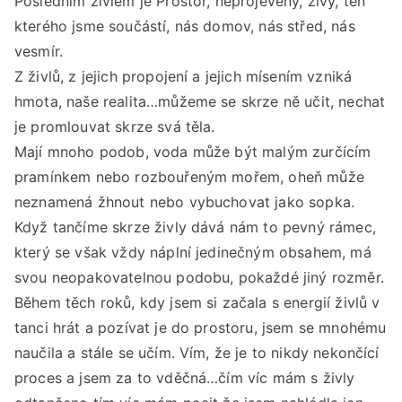
Posledním živlem je Prostor, neprojevený, živý, ten
kterého jsme součástí, nás domov, nás střed, nás
vesmír.
Z živlů, z jejich propojení a jejich mísením vzniká
hmota, naše realita…můžeme se skrze ně učit, nechat
je promlouvat skrze svá těla.
Mají mnoho podob, voda může být malým zurčícím
pramínkem nebo rozbouřeným mořem, oheň může
neznamená žhnout nebo vybuchovat jako sopka.
Když tančíme skrze živly dává nám to pevný rámec,
který se však vždy náplní jedinečným obsahem, má
svou neopakovatelnou podobu, pokaždé jiný rozměr.
Během těch roků, kdy jsem si začala s energií živlů v
tanci hrát a pozívat je do prostoru, jsem se mnohému
naučila a stále se učím. Vím, že je to nikdy nekončící
proces a jsem za to vděčná…čím víc mám s živly