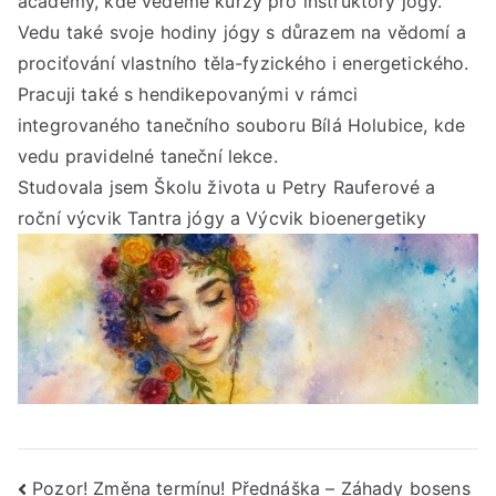
academy, kde vedeme kurzy pro instruktory jógy.
Vedu také svoje hodiny jógy s důrazem na vědomí a
prociťování vlastního těla-fyzického i energetického.
Pracuji také s hendikepovanými v rámci
integrovaného tanečního souboru Bílá Holubice, kde
vedu pravidelné taneční lekce.
Studovala jsem Školu života u Petry Rauferové a
roční výcvik Tantra jógy a Výcvik bioenergetiky
Navigace
Pozor! Změna termínu! Přednáška – Záhady bosens