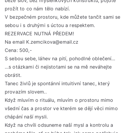
beze slov, bez myšlenkových konstruktů, pojďte
20:
prožít to co nám tělo nabízí.
hod
V bezpečném prostoru, kde můžete tančit sami se
sebou i s druhými s úctou a respektem.
REZERVACE NUTNÁ PŘEDEM!
Na email K.zemcikova@email.cz
Cena: 500,-
S sebou sebe, láhev na pití, pohodlné oblečení…
…s otázkami či nejistotami se na mě neváhejte
obrátit.
Tanec živlů je spontánní intuitivní tanec, který
provazím slovem..
Když mluvím o rituálu, mluvím o prostoru mimo
všední čas a prostor ve kterém se dějí věci mimo
chápání naší mysli.
Když na chvíli odsuneme naší mysl a kontrolu a