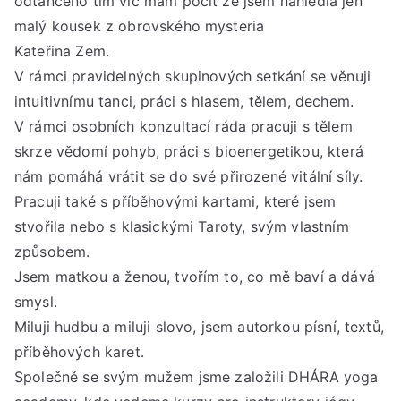
odtančeno tím víc mám pocit že jsem nahlédla jen
malý kousek z obrovského mysteria
Kateřina Zem.
V rámci pravidelných skupinových setkání se věnuji
intuitivnímu tanci, práci s hlasem, tělem, dechem.
V rámci osobních konzultací ráda pracuji s tělem
skrze vědomí pohyb, práci s bioenergetikou, která
nám pomáhá vrátit se do své přirozené vitální síly.
Pracuji také s příběhovými kartami, které jsem
stvořila nebo s klasickými Taroty, svým vlastním
způsobem.
Jsem matkou a ženou, tvořím to, co mě baví a dává
smysl.
Miluji hudbu a miluji slovo, jsem autorkou písní, textů,
příběhových karet.
Společně se svým mužem jsme založili DHÁRA yoga