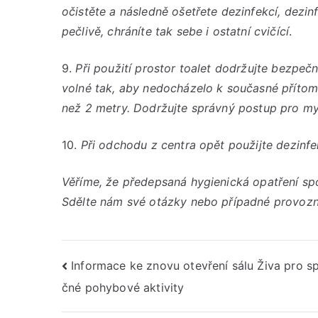
očistěte a následně ošetřete dezinfekcí, dezi
pečlivě, chráníte tak sebe i ostatní cvičící
.
9.
Při použití prostor toalet dodržujte bezpeč
volné tak, aby nedocházelo k současné přítom
než 2 metry. Dodržujte správný postup pro myt
10.
Při odchodu z centra opět použijte dezinfe
Věříme, že předepsaná hygienická opatření sp
Sdělte nám své otázky nebo případné provozn
Navigace
Informace ke znovu otevření sálu Živa pro s
čné pohybové aktivity
pro