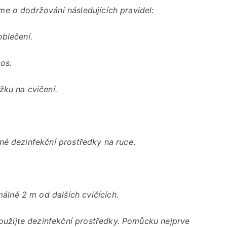
sále
me o dodržování následujících pravidel:
Živa
oblečení.
os.
žku na cvičení.
ené dezinfekční prostředky na ruce
.
lně 2 m od dalších cvičících.
užijte dezinfekční prostředky. Pomůcku nejprve