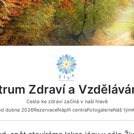
rum Zdraví a Vzdělává
Cesta ke zdraví začíná v naší hlavě
 od dubna 2026
Rezervace
Náplň centra
Fotogalerie
Náš tým