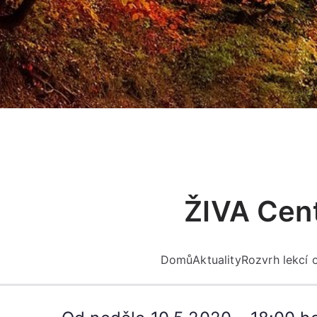
Přeskočit
na
obsah
ŽIVA Cent
Domů
Aktuality
Rozvrh lekcí