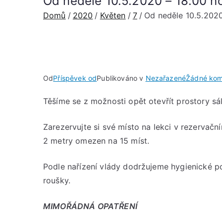
Od neděle 10.5.2020 – 18:00 ho
Domů
2020
Květen
7
Od neděle 10.5.2020
Od
Příspěvek od
Publikováno v
Nezařazené
Žádné kom
Těšíme se z možnosti opět otevřít prostory sál
Zarezervujte si své místo na lekci v rezervač
2 metry omezen na 15 míst.
Podle nařízení vlády dodržujeme hygienické p
roušky.
MIMOŘÁDNÁ OPATŘENÍ