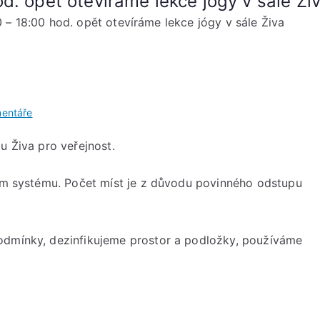
d. opět otevíráme lekce jógy v sále Ži
 – 18:00 hod. opět otevíráme lekce jógy v sále Živa
u
entáře
Od
u Živa pro veřejnost.
neděle
10.5.2020
ním systému. Počet míst je z důvodu povinného odstupu
–
18:00
hod.
opět
odmínky, dezinfikujeme prostor a podložky, používáme
otevíráme
lekce
jógy
v