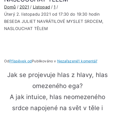
Domů
2021
Listopad
1
Úterý 2. listopadu 2021 od 17:30 do 19:30 hodin
BESEDA JULIET NAVRÁTILOVÉ MYSLET SRDCEM,
NASLOUCHAT TĚLEM
u
Od
Příspěvek od
Publikováno v
Nezařazené
1 komentář
textu
Jak se projevuje hlas z hlavy, hlas
s
názvem
omezeného ega?
Úterý
2.
A jak intuice, hlas
neomezeného
listopadu
2021
srdce napojené na svět v těle i
od