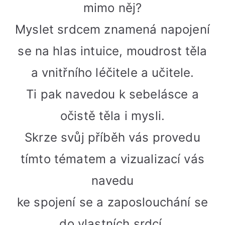
mimo něj?
17:30
do
Myslet srdcem
znamená napojení
19:30
hodin
se na hlas intuice, moudrost těla
BESEDA
a vnitřního léčitele a
učitele.
JULIET
NAVRÁTIL
Ti pak navedou k sebelásce a
MYSLET
SRDCEM,
očistě těla i mysli.
NASLOUC
TĚLEM
Skrze svůj příběh vás provedu
tímto tématem a vizualizací vás
navedu
ke
spojení se a zaposlouchání se
do vlastních srdcí.