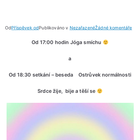
u
Od
Příspěvek od
Publikováno v
Nezařazené
Žádné komentáře
Dne
Od 17:00 hodin Jóga smíchu
…
ve
a
stř
3.11
Od 18:30 setkání – beseda Ostrůvek normálnosti
v
ŽIV
:-)
Srdce žije, bije a těší se