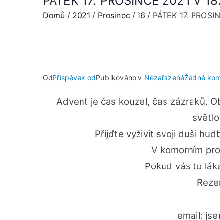
PÁTEK 17. PROSINCE 2021 V 18:0
Domů
2021
Prosinec
16
PÁTEK 17. PROSINC
Od
Příspěvek od
Publikováno v
Nezařazené
Žádné kom
Advent je čas kouzel, čas zázraků. O
světlo
Přijďte vyživit svoji duši hu
V komorním pro
Pokud vás to láká
Reze
email: js