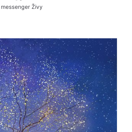
violinist
 messenger Živy