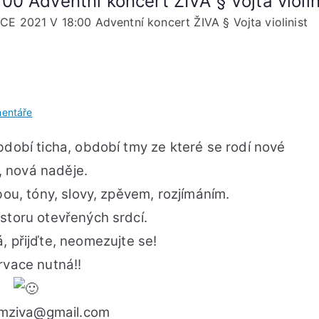
0 Adventní koncert ŽIVA § Vojta violin
E 2021 V 18:00 Adventní koncert ŽIVA § Vojta violinist
u
entáře
PÁTEK
bdobí ticha, období tmy ze které se rodí nové
17.
PROSINCE
, nová naděje.
2021
dbou, tóny, slovy, zpěvem, rozjímáním.
V
storu otevřených srdcí.
18:00
Adventní
, přijďte, neomezujte se!
koncert
rvace nutná!!
ŽIVA
§
Vojta
emziva@gmail.com