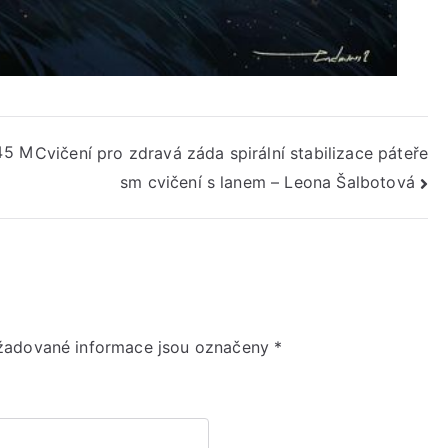
45 M
Cvičení pro zdravá záda spirální stabilizace páteře
sm cvičení s lanem – Leona Šalbotová
žadované informace jsou označeny
*