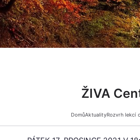
Přeskočit
na
obsah
ŽIVA Cent
Domů
Aktuality
Rozvrh lekcí