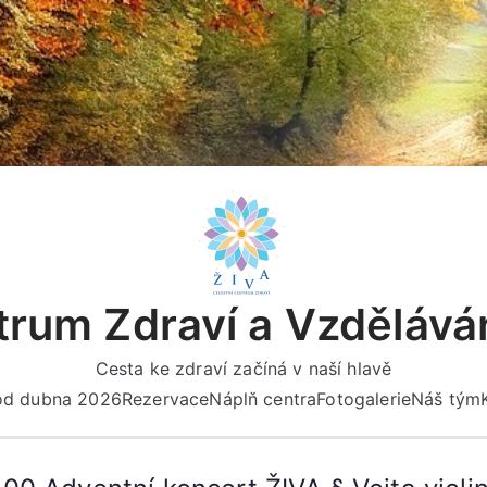
rum Zdraví a Vzdělává
Cesta ke zdraví začíná v naší hlavě
 od dubna 2026
Rezervace
Náplň centra
Fotogalerie
Náš tým