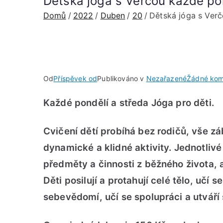
Dětská jóga s Verčou každé pon
Domů
2022
Duben
20
Dětská jóga s Verč
Od
Příspěvek od
Publikováno v
Nezařazené
Žádné kom
Každé pondělí a středa Jóga pro děti.
Cvičení dětí probíhá bez rodičů, vše zá
dynamické a klidné aktivity. Jednotlivé
předměty a činnosti z běžného života, 
Děti posilují a protahují celé tělo, učí 
sebevědomí, učí se spolupráci a utváří 