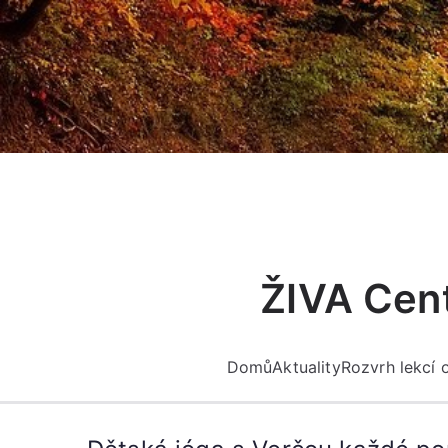
Přeskočit
na
obsah
ŽIVA Cent
Domů
Aktuality
Rozvrh lekcí