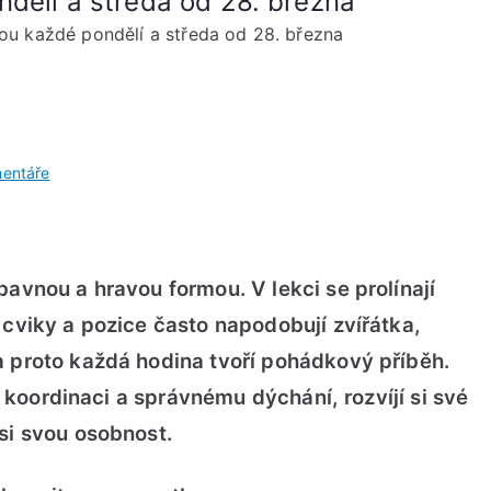
dělí a středa od 28. března
ou každé pondělí a středa od 28. března
u
entáře
Dětská
jóga
s
Verčou
bavnou a hravou formou. V lekci se prolínají
každé
 cviky a pozice často napodobují zvířátka,
pondělí
a proto každá hodina tvoří pohádkový příběh.
a
středa
se koordinaci a správnému dýchání, rozvíjí si své
od
si svou osobnost.
28.
března