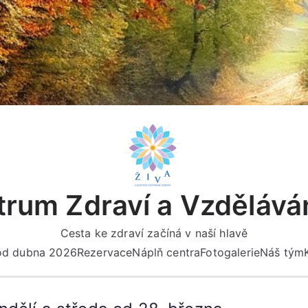
rum Zdraví a Vzdělává
Cesta ke zdraví začíná v naší hlavě
 od dubna 2026
Rezervace
Náplň centra
Fotogalerie
Náš tým